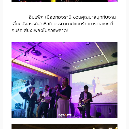
อิมแพ็ค เมืองทองธานี ชวนคุณมาสนุกกับงาน
เลี้ยงสังสรรค์สุดชิลในบรรยากาศแบบร้านคาราโอเกะ ที่
คนรักเสียงเพลงไม่ควรพลาด!