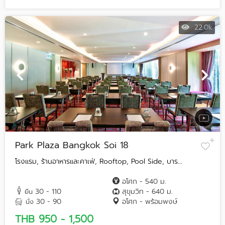
22.0k
Park Plaza Bangkok Soi 18
โรงแรม, ร้านอาหารและคาเฟ่, Rooftop, Pool Side, บาร...
อโศก - 540 ม.
30 - 110
สุขุมวิท - 640 ม.
ยืน
30 - 90
อโศก - พร้อมพงษ์
นั่ง
THB 950 - 1,500