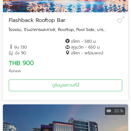
Flashback Rooftop Bar
โรงแรม, ร้านอาหารและคาเฟ่, Rooftop, Pool Side, บาร...
อโศก - 580 ม.
130
สุขุมวิท - 650 ม.
ยืน
90
อโศก - พร้อมพงษ์
นั่ง
THB 900
ค็อกเทล
ดูข้อมูลสถานที่นี้
20.1k