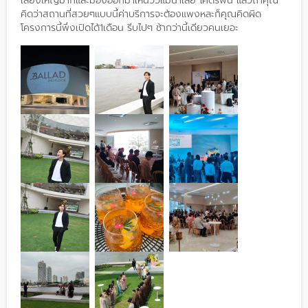
เลี้ยงใหญ่มากและมองออกมาเห็นวิวแม่น้ำเลย โคตรฟิน แล้วถ้าคุณ
คิดว่าสถานที่สวยๆแบบนี้ค่าบริการจะต้องแพงหละก็คุณคิดผิด
โครงการนี้พึ่งเปิดได้1เดือน รีบไปๆ ช้ากว่านี้เดียวคนเยอะ