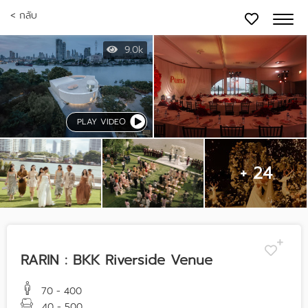
< กลับ
9.0k
PLAY VIDEO
+ 24
RARIN : BKK Riverside Venue
70 - 400
40 - 500