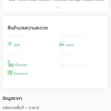
วงแหวนอันเป็นเอกลักษณ์ในบรรยากาศส่วนตัว รองรับแขกได้สูงสุด
ถึง 500 ท่าน
ด้วยบริการครบครันและทีมงานมืออาชีพที่จะดูแลทุกความต้องการ
ของคุณอย่างใส่ใจในทุกรายละเอียด
จุดเด่นของโครงการ
สิ่งอำนวยความสะดวก
ตรงข้ามพระรามสาม ห่างจากถนนเจริญกรุง เพียง 3 กิโล
เท่านั้น
สระว่ายน้ำ
Business Center
โครงการตั้งอยู่ริมแม่น้ำเจ้าพระยา มีสวนต้นไม้ติดริมน้ำเชื่อม
กับห้องโถงใหญ่
Wifi
อาหาร
ออกแบบแพ็กเกจงานแต่งงานตามความต้องการและตามงบ
ซักรีด
ประมาณ
บาร์
Pet-friendly Venue
After Party ได้ถึง 02:00
ที่จอดรถ
Fitness Center
มีบริการม่านน้ำพลุ หรือ จุดพลุ
ร้านอาหาร
สถานที่จัดงานแต่งงานในพื้นที่ใช้สอย 1,000 ตรม.ในโครงการ
ลลิล ที่ออกแบบมาสำหรับลำดับงานแต่งโดยเฉพาะ
ห้องแต่งตัวริมแม่น้ำเจ้าพระยา
ที่จอดรถ 200 คัน
ข้อมูลราคา
แพ็คเกจพื้นที่ + อาหาร