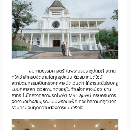
สมาคมธรรมศาสตร์ ในพระบรมราชูปถัมภ์ สถาน
ที่ให้เช่าสำหรับจัดงานได้ทุกรูปแบบ ตัวสมาคมดีไซน์
สถาปัตยกรรมเป็นทรงคฤหาสน์ตะวันตก ให้อารมณ์เรียบหรู
แบบคลาสสิก ตัวสถานที่ตั้งอยู่ในทำเลใจกลางเมือง ย่าน
สาทร ไม่ไกลจากสถานีรถไฟฟ้า MRT ลุมพินี ครบครันการ
จัดงานอย่างสมบูรณ์แบบพร้อมแพ็กเกจเช่าสถานที่สุดปังที่
รวมครบจบทุกความต้องการแบบจริงใจ