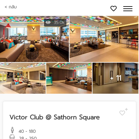
< กลับ
35.0k
+ 11
Victor Club @ Sathorn Square
40 - 180
28 - 250