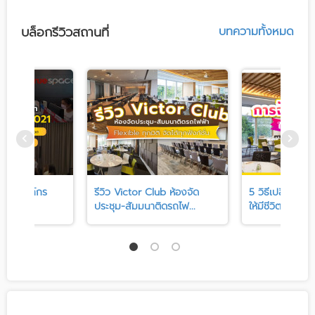
บล็อกรีวิวสถานที่
บทความทั้งหมด
นธ์ในองค์กร
รีวิว Victor Club ห้องจัด
5 วิธีเปลี่ยนง
าบริษั...
ประชุม-สัมมนาติดรถไฟ...
ให้มีชีวิตชีวา