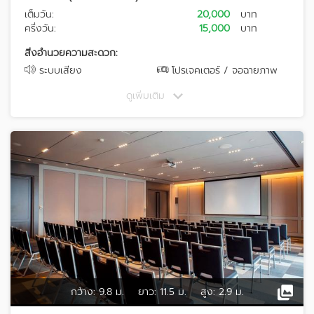
เต็มวัน:
20,000
บาท
ครึ่งวัน:
15,000
บาท
สิ่งอำนวยความสะดวก:
ระบบเสียง
โปรเจคเตอร์ / จอฉายภาพ
ดูเพิ่มเติม
กว้าง:
9.8 ม.
ยาว:
11.5 ม.
สูง:
2.9 ม.