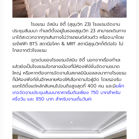
โรงแรม จัสมิน ซิตี้ (สุขุมวิท 23) โรงแรมจัดงาน
ประชุมสัมมนา ทำเลดีตั้งอยู่ในซอยสุขุมวิท 23 สามารถเดินทาง
มาได้สะดวกจากทุกเส้นทางไม่ว่ารถยนต์ส่วนตัว หรือจะมาโดย
รถไฟฟ้า BTS สถานีอโศก & MRT สถานีสุขุมวิทก็ดีต่อใจ ไม่
ไกลจากตัวโรงแรม
จุดเด่นของโรงแรมจัสมิน ซิตี้ นอกจากเรื่องทำเล
แล้วยังเป็นโรงแรมใจกลางเมืองที่มีห้องฟัง์ชั่นจัดงานขนาด
ใหญ่ หรือหากต้องการจัดงานในสเกลมินิมอลลงมาทางโรงแรม
ก็มีห้องฟังก์ชั่นอีกหลายห้องให้เลือกตามใจผู้จัด โดยรองรับ
แขกได้ตั้งแต่หลักสิบคนไปจนถึงสูงสุดที่ 400 คน และมี
แพ็ก
เกจจัดงานประชุมสัมมนาราคาเริ่มต้นเพียง 750 บาทสำหรับ
ครึ่งวัน และ 850 บาท สำหรับงานเต็มวันค่ะ