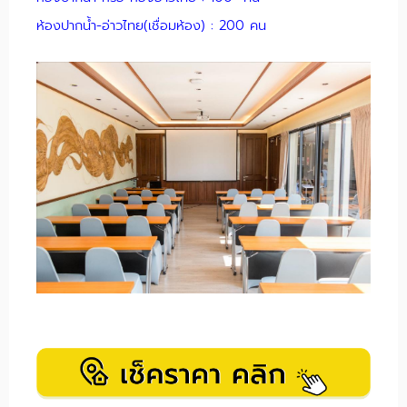
ห้องปากน้ำ-อ่าวไทย(เชื่อมห้อง) : 200 คน