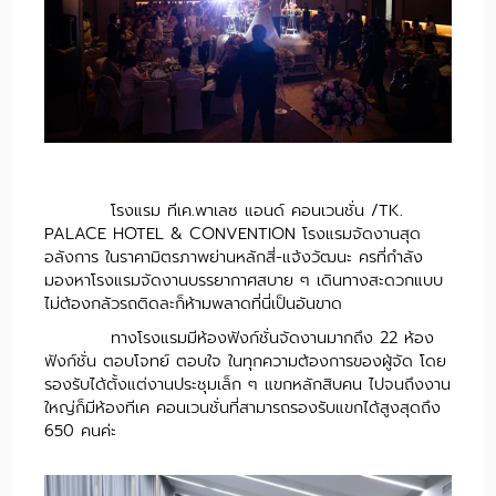
โรงแรม ทีเค.พาเลซ แอนด์ คอนเวนชั่น /TK.
PALACE HOTEL & CONVENTION โรงแรมจัดงานสุด
อลังการ ในราคามิตรภาพย่านหลักสี่-แจ้งวัฒนะ ครที่กำลัง
มองหาโรงแรมจัดงานบรรยากาศสบาย ๆ เดินทางสะดวกแบบ
ไม่ต้องกลัวรถติดละก็ห้ามพลาดที่นี่เป็นอันขาด
ทางโรงแรมมีห้องฟังก์ชั่นจัดงานมากถึง 22 ห้อง
ฟังก์ชั่น ตอบโจทย์ ตอบใจ ในทุกความต้องการของผู้จัด โดย
รองรับได้ตั้งแต่งานประชุมเล็ก ๆ แขกหลักสิบคน ไปจนถึงงาน
ใหญ่ก็มีห้องทีเค คอนเวนชั่นที่สามารถรองรับแขกได้สูงสุดถึง
650 คนค่ะ