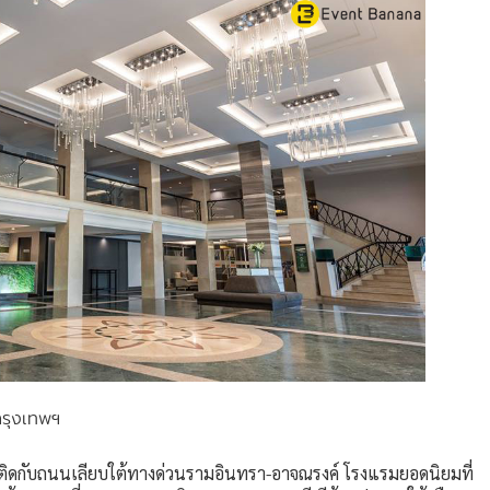
รุงเทพฯ
ม ติดกับถนนเลียบใต้ทางด่วนรามอินทรา-อาจณรงค์ โรงแรมยอดนิยมที่