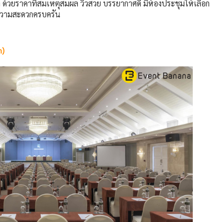
้วยราคาที่สมเหตุสมผล วิวสวย บรรยากาศดี มีห้องประชุมให้เลือก
ความสะดวกครบครัน
m)