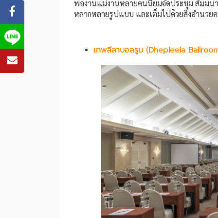
พ่องานแม่งานหลายคนนิยมจัดประชุม สัมมนา ด
หลากหลายรูปแบบ และเต็มไปด้วยสิ่งอำนวย
เทพลีลาบอลรูม (Dhepleela Ballroo