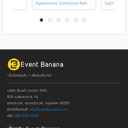
ียม
Apartments Sukhumvit Park ...
Sukhumvit
"เว็บไซต์อันดับ 1 เพื่อคนจัดงาน"
บริษัท อีเวนท์ บานาน่า จำกัด
829 ถ.พัฒนาการ 74,
เขตประเวศ, แขวงประเวศ, กรุงเทพฯ 10250
ติดต่อทีมงานที่
info@eventbanana.com
หรือ
083-078-7209