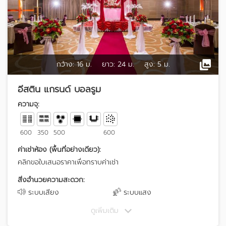
กว้าง:
16 ม.
ยาว:
24 ม.
สูง:
5 ม.
อีสติน แกรนด์ บอลรูม
ความจุ:
600
350
500
600
ค่าเช่าห้อง (พื้นที่อย่างเดียว):
คลิกขอใบเสนอราคาเพื่อทราบค่าเช่า
สิ่งอำนวยความสะดวก:
ระบบเสียง
ระบบแสง
ดูเพิ่มเติม