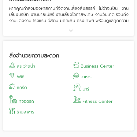
หากคุณกำลังมองหาสถานที่จัดงานเลี้ยงสังสรรค์ ไม่ว่าจะเป็น งาน
เลี้ยงบริษัท งานบายเนียร์ งานเลี้ยงโอกาสพิเศษ งานวันเกิด รวมถึง
งานแต่งงาน โรงแรม อีสติน มักกะสัน กรุงเทพฯ พร้อมดูแลทุกความ
ต้องการให้สมบูรณ์แบบไร้กังวล ตั้งแต่การจัดเตรียมสถานที่ อุปกรณ์
เครื่องเสียง อาหารแสนอร่อย และการให้บริการโดยทีมงานมือาชีพ
ห้องอีสติน แกรนด์ บอลลูน มีความสวยงาม โอ่โถง พร้อมรองรับผู้
เข้าร่วมงานได้สูงสุดถึง 500 ท่าน ในหลากหลายรูปแบบ อาทิ
ค็อกเทล บุฟเฟ่ต์ โต๊ะจีน ค่าอาหารเริ่มต้นท่านละ 650 บาท แพ็คเกจ
สิ่งอำนวยความสะดวก
งานหมั้น เริ่มต้น 15,000 บาท แพ็คเกจงานแต่งงาน เริ่มต้น
100,000 บาท สถานที่ : สามารถเลือกได้ที่ ห้องอีสตินบอลรูม หรือ
สระว่ายน้ำ
Business Center
ริมสระว่ายน้ำ ทำไมต้องจัดงานที่ โรงแรม อีสติน มักกะสัน กรุงเทพฯ
• มีความเป็นส่วนตัว เนื่องจากห้องจัดเลี้ยงแยกเป็นสัดส่วน • โถง
Wifi
อาหาร
ต้อนรับขนาดใหญ่ สามารถจัดตั้งแบล็คดรอปและจุดแสดงภาพได้
ซักรีด
สวยงาม หลากหลายรูปแบบ • ห้องจัดเลี้ยง เพดานสูง หรูหรา
บาร์
สวยงาม • เครื่องเสียงและระบบไฟทันสมัย • ลานจอดรถขนาดใหญ่
รองรับได้ถึง 200 คัน • ทีมงานมีประสบการณ์และเอาใจใส่ในความ
ที่จอดรถ
Fitness Center
ต้องการ • ที่ตั้งโรงแรมอยู่ใจกลางเมือง เดินทางสะดวก ทั้งโดย
ร้านอาหาร
รถไฟฟ้า และทางด่วน • งานแต่งงาน สามารถจัดงาน After Party
ริมสระว่ายน้ำได้ (มีค่าใช้จ่ายเพิ่มเติม) • รับของสมมนาคุณมากมาย