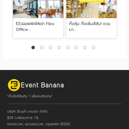
บงาน
รีวิวออฟฟิศให้เช่า Flex
ทั้งคุ้ม ทั้งเพิ่มสีสัน! ชวน
ห้อ
Office...
มา...
หินถ
"เว็บไซต์อันดับ 1 เพื่อคนจัดงาน"
บริษัท อีเวนท์ บานาน่า จำกัด
829 ถ.พัฒนาการ 74,
เขตประเวศ, แขวงประเวศ, กรุงเทพฯ 10250