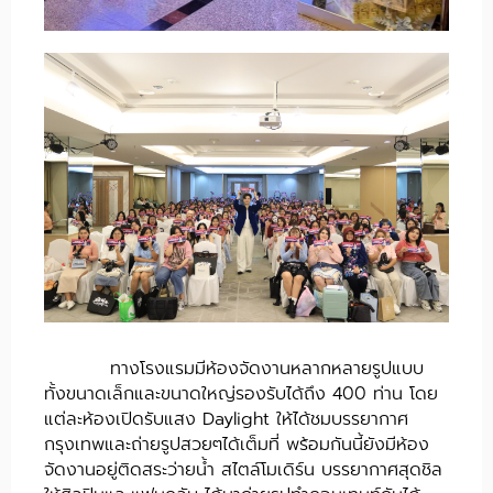
ทางโรงแรมมีห้องจัดงานหลากหลายรูปแบบ
ทั้งขนาดเล็กและขนาดใหญ่รองรับได้ถึง 400 ท่าน โดย
แต่ละห้องเปิดรับแสง Daylight ให้ได้ชมบรรยากาศ
กรุงเทพและถ่ายรูปสวยๆได้เต็มที่ พร้อมกันนี้ยังมีห้อง
จัดงานอยู่ติดสระว่ายน้ำ สไตล์โมเดิร์น บรรยากาศสุดชิล