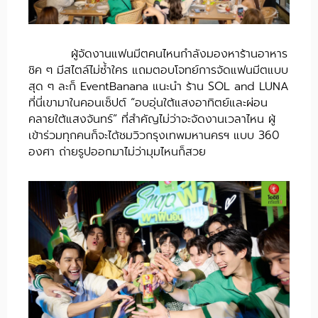
ผู้จัดงานแฟนมีตคนไหนกำลังมองหาร้านอาหาร
ชิค ๆ มีสไตล์ไม่ซ้ำใคร แถมตอบโจทย์การจัดแฟนมีตแบบ
สุด ๆ ละก็ EventBanana แนะนำ ร้าน SOL and LUNA
ที่นี่เขามาในคอนเซ็ปต์ “อบอุ่นใต้แสงอาทิตย์และผ่อน
คลายใต้แสงจันทร์” ที่สำคัญไม่ว่าจะจัดงานเวลาไหน ผู้
เข้าร่วมทุกคนก็จะได้ชมวิวกรุงเทพมหานครฯ แบบ 360
องศา ถ่ายรูปออกมาไม่ว่ามุมไหนก็สวย