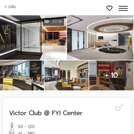
< กลับ
33.9k
+ 10
Victor Club @ FYI Center
50 - 120
14 - 280