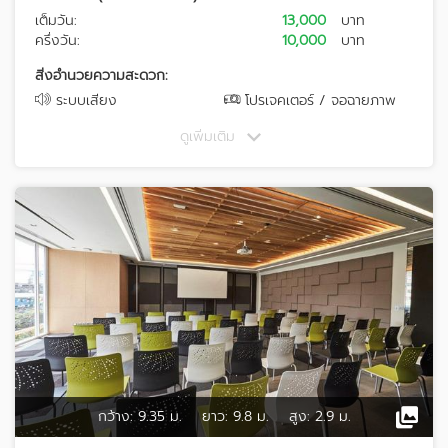
เต็มวัน:
13,000
บาท
ครึ่งวัน:
10,000
บาท
สิ่งอำนวยความสะดวก:
ระบบเสียง
โปรเจคเตอร์ / จอฉายภาพ
ดูเพิ่มเติม
กว้าง:
9.35 ม.
ยาว:
9.8 ม.
สูง:
2.9 ม.