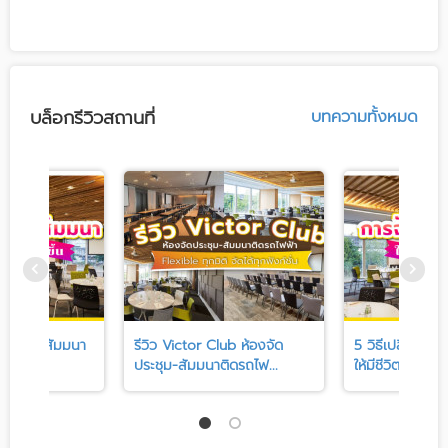
บล็อกรีวิวสถานที่
บทความทั้งหมด
งานอบรม สัมมนา
รีวิว Victor Club ห้องจัด
5 วิธีเปลี่ยนง
ประชุม-สัมมนาติดรถไฟ...
ให้มีชีวิตชีวา