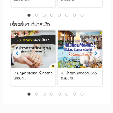
เรื่องอื่นๆ ที่น่าสนใจ
7041
4564
ก
7 ปัญหายอดฮิต ที่บ่าวสาว
แนะนำสถานที่จัดงานแต่ง
10 ไ
เกือบท...
สัมมนาร...
ออน.