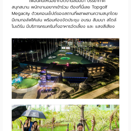
เพื่อนคนไหนอยากจัดงานสัมมนา บรรยากาศ
สนุกสนาน พนักงานอยากเข้าร่วม ต้องที่นี่เลย Topgolf
Megacity ด้วยคอนเซ็ปต์ของสถานที่ผสาผสานความสนุกโดย
มีเกมกอล์ฟให้เล่น พร้อมห้องจัดประชุม อบรม สัมมนา สไตล์
โมเดิร์น มีบริการครบครันทั้งอาหารจัดเลี้ยง และ แสงสีเสียง