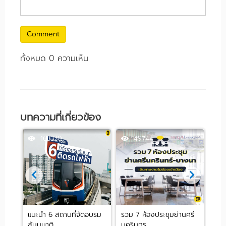
Comment
ทั้งหมด 0 ความเห็น
บทความที่เกี่ยวข้อง
163330
49744
 ย่าน
แนะนำ 6 สถานที่จัดอบรม
รวม 7 ห้องประชุมย่านศรี
10 
สัมมนาติ...
นครินทร...
ปาร์ต