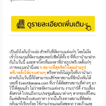
เป็นยังไงกันบ้างเอ่ย สำหรับที่จัดงานแต่งเก๋ๆ โดยไม่ง้อ
เข้าโรงแรมก็จัดงานสุดเพอร์เฟ็คได้ทั้ง 8 ที่ที่เรานำมาฝาก
กันในวันนี้ และหากใครที่มองหาที่ถ่ายรูปพรีเวดดิ้งเก๋ๆ
เราขอแนะนำนี่เลย
5 สถานที่สุดชิคให้คุณถ่ายรูป
พรีเวดดิ้งได้แบบสวยๆ
หรือหากยังไม่ถูกใจที่เรานำมา
ฝากกันในวันนี้ก็ยังสามารถเสิร์ชหาสถานที่อีกนับพันได้
เลยที่
EventBanana.com
ที่เราได้คัดสรรสถานที่ต่างๆ มา
ไว้ให้คุณแล้ว ไม่ว่าจะจัดงานแต่งงาน งานปาร์ตี้ งานเลี้ยง
สังสรรค์ ไปจนถึงงานประชุมสัมมนาต่างๆ หากชอบที่ไหน
ก็แค่คลิกขอใบเสนอราคา จากนั้นก็รอทางสถานที่ติดต่อ
กลับมาก็เรียบร้อย ใช้งานง่ายแถมยังสะดวก รวดเร็วและ