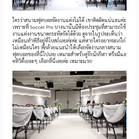
ใครว่าสนามฟุตบอลจัดงานแต่งไม่ได้ เขาคิดผิดแน่นอนค่ะ
เพราะที่ Soccer Pro บางนานั้นมีห้องประชุมที่สามารถใช้
งานแต่งงานขนาดกระทัดรัดได้ด้วย ดูจากในรูปจะเห็นว่า
เหมือนทำพิธีอยู่ที่โบสถ์เลยล่ะค่ะ แต่หากใครอยากจะเก๋ไก๋
ไม่เหมือนใคร พี่กล้วยแนะนำให้เลือกจัดงานกลางสนาม
ฟุตบอลของที่นี่ไปเลย เหมาะสำหรับคู่รักนักกีฬา หรือมีแอ
คทิวิตี้เยอะๆ เลือกที่นี่เลยค่ะ เหมาะมาก!