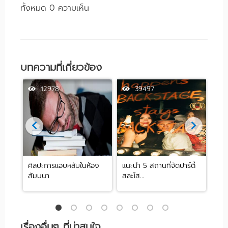
ทั้งหมด 0 ความเห็น
บทความที่เกี่ยวข้อง
12978
39497
ศิลปะการแอบหลับในห้อง
แนะนำ 5 สถานที่จัดปาร์ตี้
[รีว
สัมมนา
สละโส...
by .
เรื่องอื่นๆ ที่น่าสนใจ