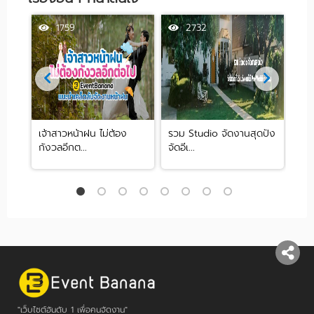
1759
2732
ฟิศ
เจ้าสาวหน้าฝน ไม่ต้อง
รวม Studio จัดงานสุดปัง
จะด
กังวลอีกต...
จัดอีเ...
ริมท
"เว็บไซต์อันดับ 1 เพื่อคนจัดงาน"