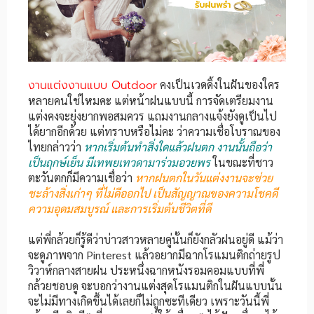
งานแต่งงานแบบ Outdoor
คงเป็นเวดดิ้งในฝันของใคร
หลายคนใช่ไหมคะ แต่หน้าฝนแบบนี้ การจัดเตรียมงาน
แต่งคงจะยุ่งยากพอสมควร แถมงานกลางแจ้งยังดูเป็นไป
ได้ยากอีกด้วย แต่ทราบหรือไม่คะ ว่าความเชื่อโบราณของ
ไทยกล่าวว่า
หากเริ่มต้นทำสิ่งใดแล้วฝนตก งานนั้นถือว่า
เป็นฤกษ์เย็น มีเทพยเทวดามาร่วมอวยพร
ในขณะที่ชาว
ตะวันตกก็มีความเชื่อว่า
หากฝนตกในวันแต่งงานจะช่วย
ชะล้างสิ่งเก่าๆ ที่ไม่ดีออกไป เป็นสัญญาณของความโชคดี
ความอุดมสมบูรณ์ และการเริ่มต้นชีวิตที่ดี
แต่พี่กล้วยก็รู้ดีว่าบ่าวสาวหลายคู่นั้นก็ยังกลัวฝนอยู่ดี แม้ว่า
จะดูภาพจาก Pinterest แล้วอยากมีฉากโรแมนติกถ่ายรูป
วิวาห์กลางสายฝน ประหนึ่งฉากหนังรอมคอมแบบที่พี่
กล้วยชอบดู จะบอกว่างานแต่งสุดโรแมนติกในฝันแบบนั้น
จะไม่มีทางเกิดขึ้นได้เลยก็ไม่ถูกซะทีเดียว เพราะวันนี้พี่