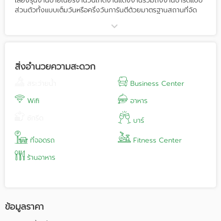
เลี้ยงรุ่นงานบายเนียร์งานวันเกิดงานแต่งงานรวมถึงงานปาร์ตี้แบบ
ส่วนตัวทั้งแบบเต็มวันหรือครึ่งวันการันตีด้วยมาตรฐานสถานที่จัด
งานระดับสากล Thailand MICE Venue Standard ตราสัญลักษณ์
ซึ่งเป็นที่ยอมรับขององค์กรทั่วโลกและทีมงานออแกไนซ์ผู้เชี่ยวชาญ
พร้อมสิ่งอำนวยความสะดวกอย่างครบครัน ไม่ว่าจะเป็นเฟอร์นิเจอร์
สไตล์อินเดีย, พร็อพสำหรับถ่ายรูป, ระบบไฟ, เครื่องเสียงรอบ
ทิศทาง, WIFI ความเร็วสูง, พื้นที่จอดรถกว่า 300 คัน, บริการอาหาร
สิ่งอำนวยความสะดวก
เครื่องดื่ม ทั้งไทยและสากล
สระว่ายน้ำ
Business Center
Wifi
อาหาร
ซักรีด
บาร์
ที่จอดรถ
Fitness Center
ร้านอาหาร
ข้อมูลราคา