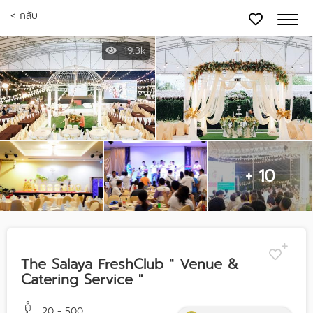
< กลับ
19.3k
+ 10
The Salaya FreshClub " Venue &
Catering Service "
20 - 500