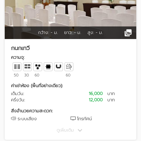
กว้าง:
- ม.
ยาว:
- ม.
สูง:
- ม.
กนกเทวี
ความจุ:
50
30
60
60
ค่าเช่าห้อง (พื้นที่อย่างเดียว):
เต็มวัน:
16,000
บาท
ครึ่งวัน:
12,000
บาท
สิ่งอำนวยความสะดวก:
ระบบเสียง
โทรทัศน์
ดูเพิ่มเติม