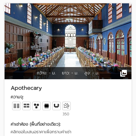
กว้าง:
- ม.
ยาว:
- ม.
สูง:
- ม.
Apothecary
ความจุ:
350
ค่าเช่าห้อง (พื้นที่อย่างเดียว):
คลิกขอใบเสนอราคาเพื่อทราบค่าเช่า