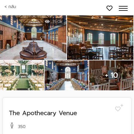
< กลับ
15.0k
+ 10
The Apothecary Venue
350