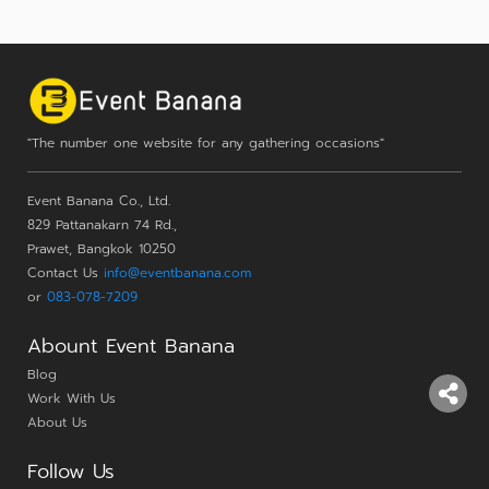
"The number one website for any gathering occasions"
Event Banana Co., Ltd.
829 Pattanakarn 74 Rd.,
Prawet, Bangkok 10250
Contact Us
info@eventbanana.com
or
083-078-7209
Abount Event Banana
Blog
Work With Us
About Us
Follow Us