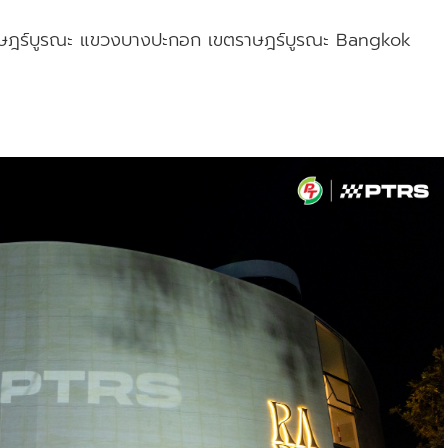
าษฎร์บูรณะ แขวงบางปะกอก เขตราษฎร์บูรณะ Bangkok