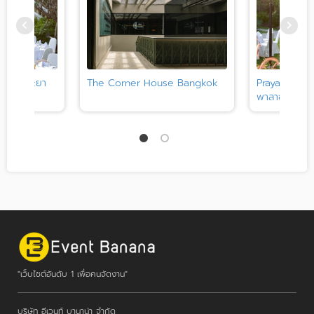
รงแรมพระยา
The Corner House Bangkok
Praya Palaz
พาลาซโซ
"เว็บไซต์อันดับ 1 เพื่อคนจัดงาน"
บริษัท อีเวนท์ บานาน่า จำกัด