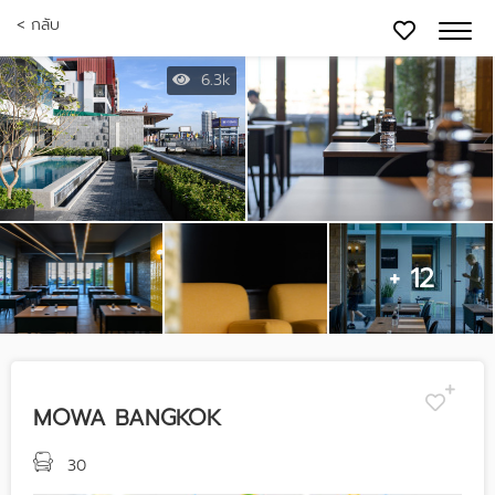
< กลับ
6.3k
+ 12
MOWA BANGKOK
30