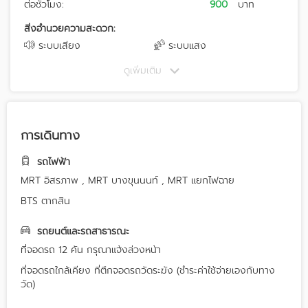
ต่อชั่วโมง:
900
บาท
สิ่งอำนวยความสะดวก:
ระบบเสียง
ระบบแสง
ดูเพิ่มเติม
การเดินทาง
รถไฟฟ้า
MRT อิสรภาพ , MRT บางขุนนนท์ , MRT แยกไฟฉาย
BTS ตากสิน
รถยนต์และรถสาธารณะ
ที่จอดรถ 12 คัน กรุณาแจ้งล่วงหน้า
ที่จอดรถใกล้เคียง ที่ตึกจอดรถวัดระฆัง (ชำระค่าใช้จ่ายเองกับทาง
วัด)