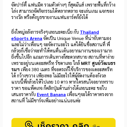
จัดปาร์ตี้ แฟนมีต รวมตัวต่างๆ ก็สุดมันส์ เพราะพื้นที่กว้าง
โล่ง สามารถจัดกิจกรรมได้หลากหลาย จะเล่นเกม แจกของ
รางวัล หรือตั้งบูธขายงานแฟนอาร์ตก็ยังได้
ยิ่งใหญ่อลังการจริงๆเลยนะคะเนี่ย กับ
Thailand
eSports Arena
จัดเป็น Unique Venue ที่น่าจับตามอง
และไม่ว่าเพื่อนๆ จะจัดงานอะไร แค่ได้ยินชื่อสถานที่ พี่
กล้วยก็เชื่อว่าจะทำให้คนตื่นเต้นอยากมางานของเรามาก
ยิ่งขึ้นไปอีก แถมการเดินทางก็สะดวกสบาย สถานที่หาง่าย
เพราะอยู่บนเดอะสตรีท รัชดาเลย ใกล้
MRT ศูนย์วัฒนธร
รมฯ
เพียง 380 เมตร ที่จอดรถก็ใช้บริการของเดอะสตรีท
ได้ กว้างขวาง เพียงพอ ไม่มีอะไรให้ผู้จัดงานต้องกังวล
แบบนี้พี่กล้วยให้ไปเลย 10 ดาว หากใครสนใจอยากทราบ
ราคา ขอแพ็คเกจ ก็คลิกปุ่มด้านล่างได้เลยนะคะ ขอใบ
เสนอราคากับ
Event Banana
เพื่อนๆจะได้ราคาตรงจาก
สถานที่ ไม่มีชาร์จเพิ่มอย่างแน่นอนค่ะ