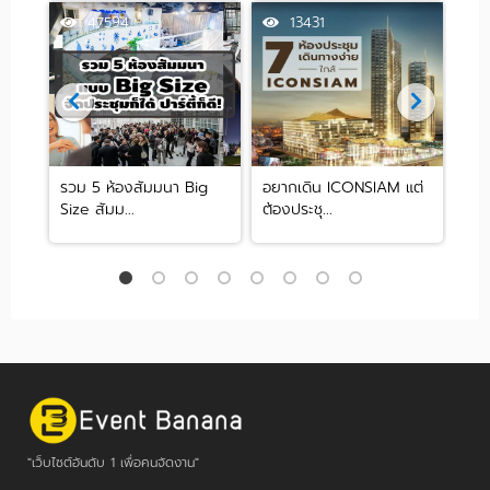
47594
13431
่ง
รวม 5 ห้องสัมมนา Big
อยากเดิน ICONSIAM แต่
อัพ
Size สัมม...
ต้องประชุ...
โรงแ
"เว็บไซต์อันดับ 1 เพื่อคนจัดงาน"