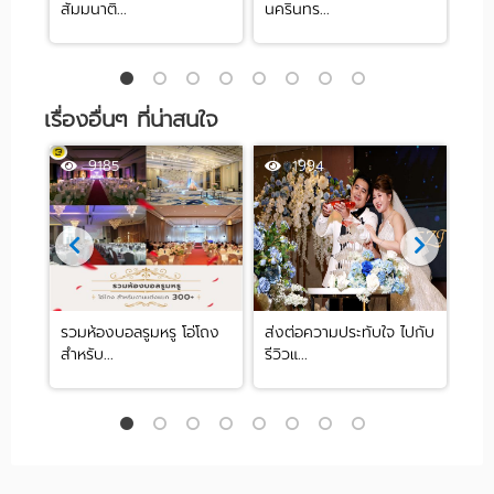
สัมมนาติ...
นครินทร...
ปาร์ต
เรื่องอื่นๆ ที่น่าสนใจ
9185
1994
ี้ยง
รวมห้องบอลรูมหรู โอ่โถง
ส่งต่อความประทับใจ ไปกับ
โค้
สำหรับ...
รีวิวแ...
Part