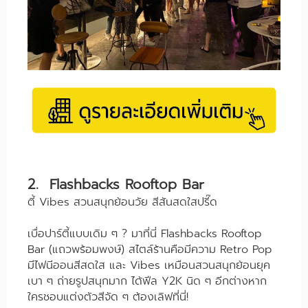
2. Flashbacks Rooftop Bar
ตี้ Vibes สวนสนุกย้อนวัย สีสันสดใสปรี๊ด
เบื่อปาร์ตี้แบบเดิม ๆ ? มาที่นี่ Flashbacks Rooftop
Bar (แถวพร้อมพงษ์) สไตล์ร้านคือมีความ Retro Pop
มีไฟนีออนสีสดใส และ Vibes เหมือนสวนสนุกย้อนยุค
เบา ๆ ถ่ายรูปสนุกมาก ได้ฟีล Y2K นิด ๆ อีกต่างหาก
ใครชอบแต่งตัวสีจัด ๆ ต้องเลิฟที่นี่!