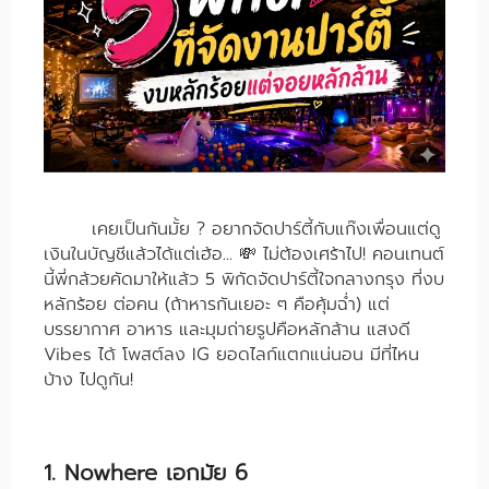
เคยเป็นกันมั้ย ? อยากจัดปาร์ตี้กับแก๊งเพื่อนแต่ดู
เงินในบัญชีแล้วได้แต่เฮ้อ... 💸 ไม่ต้องเศร้าไป! คอนเทนต์
นี้พี่กล้วยคัดมาให้แล้ว 5 พิกัดจัดปาร์ตี้ใจกลางกรุง ที่งบ
หลักร้อย ต่อคน (ถ้าหารกันเยอะ ๆ คือคุ้มฉ่ำ) แต่
บรรยากาศ อาหาร และมุมถ่ายรูปคือหลักล้าน แสงดี
Vibes ได้ โพสต์ลง IG ยอดไลก์แตกแน่นอน มีที่ไหน
บ้าง ไปดูกัน!
1.
Nowhere เอกมัย 6