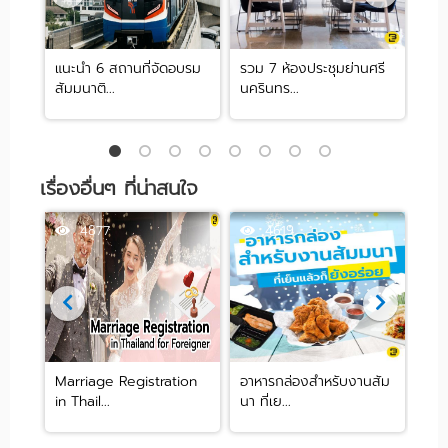
 ย่าน
แนะนำ 6 สถานที่จัดอบรม
รวม 7 ห้องประชุมย่านศรี
10 
สัมมนาติ...
นครินทร...
ปาร์ต
เรื่องอื่นๆ ที่น่าสนใจ
4877
4619
งาน
Marriage Registration
อาหารกล่องสำหรับงานสัม
อยาก
in Thail...
นา ที่เย...
ท...