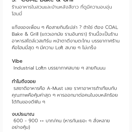
ร้านอาหารในสวนและบ้านหลังสีขาว ที่ดูมีความอบอุ่น
โฮมมี่
แก๊งของเพื่อน ๆ คือสายกินรึเปล่า ? ถ้าใช่ ต้อง COAL
Bake & Grill (แถวเอกมัย รามอินทรา) ร้านนี้จะเป็นร้าน
อาหารสไตล์เวสเทิร์น หน้าตาดีงามตะโกน บรรยากาศร้าน
คือโฮมมี่สุด ๆ
มีความ Loft สบาย ๆ ไม่เกร็ง
Vibe
Industrial Loftn บรรยากาศสบาย ๆ สายกินนน
ทำไมถึงจอย
รสชาติอาหารคือ A-Must เลย ราคาอาหารถ้าเทียบกับ
คุณภาพคือคุ้มค่าสุด ๆ หารออกมาต่อคนในงบหลักร้อย
ได้กินของดีฟิน ๆ
งบประมาณ
600 - 900 ++ บาท/คน (หารกันเยอะ ๆ สั่งหลาย
อย่างคุ้ม)