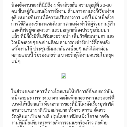
ห้องจัดงานของที่นี่มีถึง 4 ห้องด้วยกัน ความจุอยู่ที่ 20-80
คน ขึ้นอยู่กับแผนผังการจัดงาน ด้านการตกแต่งก็เรียบง่าย
ดูดี เหมาะกับงานที่มีความเป็นทางการ แต่ก็ไม่น่าเบื่อด้วย
การใช้สีแดงเข้ามาแซมในการตกแต่ง ทำให้ผู้ร่วมงานรู้สึก
แอคทีฟอยู่ตลอดเวลา และนอกจากห้องประชุมสัมมนา
แล้ว ที่นี่ก็ยังมีพื้นที่ริมสระว่ายน้ำ เห็นวิวตึกมหานคร และ
วิวเมืองสวยๆของย่านสีลม สามารถเช่าจัดปาร์ตี้ต่อหลัง
เสร็จงานได้ ประชุมสัมมนากันเหนื่อยๆ แล้วได้มาผ่อน
คลายแบบนี้ รับรองเลยว่าแขกจะรักผู้จัดงานจนชมไม่หยุด
แน่ๆ
ในส่วนของอาหารที่ทางโรงแรมให้บริการก็ต้องบอกว่ายืน
หนึ่งเลยนะ เพราะนอกจากจะมีแพ็คเกจอาหารและคอฟฟี่
เบรคให้เลือกแล้ว ห้องอาหารของที่นี่ก็โด่งดังเรื่องบุฟเฟ่ต์
อาหารนานาชาติเป็นอย่างมาก ทั้งคาว หวาน คัดสรร
วัตถุดิบมาเป็นอย่างดี ปรุงโดยเชฟมือหนึ่ง ใครอยากจัด
งานที่มีมื้อเที่ยงหรูหราอลังการจนแขกร้องว๊าว ต่อด้วย