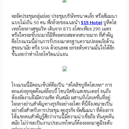
จะจัดประชุมกลุ่มย่อย ประชุมบริษัทขนาดเล็ก หรือสัมมนา
แบบไม่เกิน 50 คน พี่กล้วยขอแนะนำ
S15 Hotel
บูทีคโฮ
เทลใจกลางสุขุมวิท เดินจาก BTS อโศกเพียง 290 เมตร
หรือใครจะขับรถมาก็มีที่จอดรถสะดวกสบายมาก ที่สำคัญ
คือโรงแรมนี้ผ่านการรับรองมาตรฐานความปลอดภัยด้าน
สุขอนามัย หรือ SHA ด้วยนะคะ ยกระดับความมั่นใจได้อีก
ขั้นเลยว่าห่างไกลโควิดแน่นอน
โรงแรมนี้มีคอนเซ็ปต์คือเป็น “สไตลิชบูทีคโฮเทล” การ
ตกแต่งทุกจุดตั้งแต่ล็อบบี้ โซนบิสซิเนสเซนเตอร์ จนถึง
ห้องจัดงานจึงมีความชิค ทันสมัย ผสานกับโลเคชั่นที่อยู่
ใจกลางย่านสำคัญทางธุรกิจอย่างอโศก ที่นี่จึงเหมาะเป็น
อย่างยิ่งสำหรับการประชุม คุยธุรกิจ จัดสัมมนา ที่ต้องการ
ให้แขกคนสำคัญรู้สึกว่างานนี้มีความน่าเชื่อถือ ทันยุคทัน
สมัย ไม่ว่าจะเป็นงานประเภทไหนก็ต้องออกมาดูมีระดับ