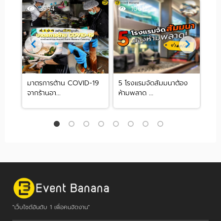
3994
10612
งคม
มาตรการต้าน COVID-19
5 โรงแรมจัดสัมมนาต้อง
รวม
จากร้านอา...
ห้ามพลาด ...
ไซต์ม
"เว็บไซต์อันดับ 1 เพื่อคนจัดงาน"