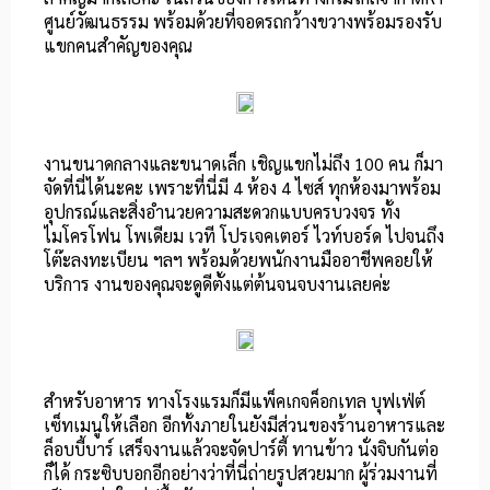
ศูนย์วัฒนธรรม พร้อมด้วยที่จอดรถกว้างขวางพร้อมรองรับ
แขกคนสำคัญของคุณ
งานขนาดกลางและขนาดเล็ก เชิญแขกไม่ถึง 100 คน ก็มา
จัดที่นี่ได้นะคะ เพราะที่นี่มี 4 ห้อง 4 ไซส์ ทุกห้องมาพร้อม
อุปกรณ์และสิ่งอำนวยความสะดวกแบบครบวงจร ทั้ง
ไมโครโฟน โพเดียม เวที โปรเจคเตอร์ ไวท์บอร์ด ไปจนถึง
โต๊ะลงทะเบียน ฯลฯ พร้อมด้วยพนักงานมืออาชีพคอยให้
บริการ งานของคุณจะดูดีตั้งแต่ต้นจนจบงานเลยค่ะ
สำหรับอาหาร ทางโรงแรมก็มีแพ็คเกจค็อกเทล บุฟเฟ่ต์
เซ็ทเมนูให้เลือก อีกทั้งภายในยังมีส่วนของร้านอาหารและ
ล็อบบี้บาร์ เสร็จงานแล้วจะจัดปาร์ตี้ ทานข้าว นั่งจิบกันต่อ
ก็ได้ กระซิบบอกอีกอย่างว่าที่นี่ถ่ายรูปสวยมาก ผู้ร่วมงานที่