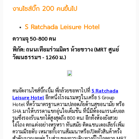
งานไซส์บิ๊ก 200 คนขึ้นไป
S Ratchada Leisure Hotel
ความจุ 50-800 คน
พิกัด:
ถนนเทียมร่วมมิตร ห้วยขวาง (MRT ศูนย์
วัฒนธรรมฯ - 1260 ม.)
คนจัดงานไซส์บิ๊กเบิ้ม พี่กล้วยขอพาไปที่
S Ratchada
Leisure Hotel
อีกหนึ่งโรงแรมหรูในเครือ S Group
Hotel ที่คว้ามาตรฐานความปลอดภัยด้านสุขอนามัย หรือ
SHA มาให้บรรดาแขกอุ่นใจเต็มขั้น ที่นี่มีห้องแกรนด์บอล
รูมซึ่งรองรับแขกได้สูงสุดถึง 800 คน! อีกทั้งห้องยังสวย
โอ่โถง ตกแต่งอย่างหรูหรา ทันสมัย ติดแชนเดอเลียร์เพิ่ม
ความมีระดับ เหมาะกับงานสัมมนาหรือเปิดตัวสินค้าครั้ง
สำคัญมากเลยค่ะ ในส่วนของการเดินทางก็ไม่ไกลจาก MRT