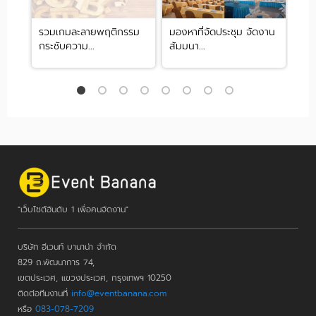
 ให้
รวมเกมละลายพฤติกรรม
มองหาที่จัดประชุม จัดงาน
Th
กระชับความ...
สัมมนา...
ไปส
"เว็บไซต์อันดับ 1 เพื่อคนจัดงาน"
บริษัท อีเวนท์ บานาน่า จำกัด
829 ถ.พัฒนาการ 74,
เขตประเวศ, แขวงประเวศ, กรุงเทพฯ 10250
ติดต่อทีมงานที่
info@eventbanana.com
หรือ
083-078-7209