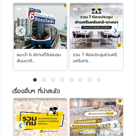
163370
49752
 ย่าน
แนะนำ 6 สถานที่จัดอบรม
รวม 7 ห้องประชุมย่านศรี
10 
สัมมนาติ...
นครินทร...
ปาร์ต
เรื่องอื่นๆ ที่น่าสนใจ
1103911
7607