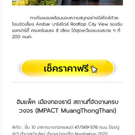
ทางโรงแรมพร้อมมอบความสนุกอย่างมีสไตล์ด้วย
โซนจัดเลี้ยง Ambar บาร์สไตล์ Rooftop City View รองรับ
แขกปาร์ตี้ ครบครันแสง สี เสียง ได้สุดเหวี่ยงแบบสบาย ๆ ที่
200 คนค่ะ
อิมแพ็ค เมืองทองธานี สถานที่จัดงานครบ
วงจร (IMPACT MuangThongThani)
พิกัด : ชั้น 10 อาคารบางกอกแลนด์
47/569-576
ถนน ป๊อปปู
ล่า3 ตำบาลบ้านใหม่ อำเภอปากเกร็ด Nonthaburi 11120