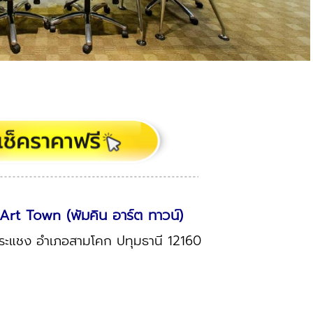
rt Town (พัมคิน อาร์ต ทาวน์)
ลกระแชง อำเภอสามโคก ปทุมธานี 12160