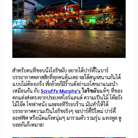
สำหรับคนที่ชอบนั่งไอริชผับ อยากได้ปาร์ตี้ในบาร์
บรรยากาศคลาสสิกที่ทุกคนคุ้นเคย จะได้สนุกสนานกันได้
แบบไม่ต้องเกร็ง พี่กล้วยก็มีร้านดังย่านอโศกมาแนะนำ
เหมือนกัน กับ
Scruffy Murphy's
ไอริชผับ
แท้ๆ ที่ของ
ตกแต่งส่งตรงจากประเทศไอร์แลนด์ ความเป็นไม้ โต๊ะถัง
ไม้โอ๊ค โซฟาหนัง และจอทีวีรอบร้าน มันทำให้ได้
บรรยากาศความเป็นไอริชจริงๆ จะปาร์ตี้ปีใหม่ ปาร์ตี้
ออฟฟิศ หรือนัดแก๊งหนุ่มๆ มารวมตัว รวมรุ่น แทงพูล ดู
บอลกันก็เหมาะ!