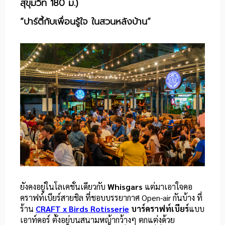
สุขุมวิท 180 ม.)
“ปาร์ตี้กับเพื่อนรู้ใจ ในสวนหลังบ้าน”
ยังคงอยู่ในโลเคชั่นเดียวกับ
Whisgars
แต่มาเอาใจคอ
คราฟท์เบียร์สายชิล ที่ชอบบรรยากาศ Open-air กันบ้าง ที่
ร้าน
CRAFT x Birds Rotisserie
บาร์คราฟท์เบียร์
แบบ
เอาท์ดอร์ ตั้งอยู่บนสนามหญ้ากว้างๆ ตกแต่งด้วย