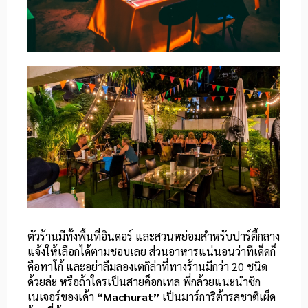
ตัวร้านมีทั้งพื้นที่อินดอร์ และสวนหย่อมสำหรับปาร์ตี้กลาง
แจ้งให้เลือกได้ตามชอบเลย ส่วนอาหารแน่นอนว่าทีเด็ดก็
คือทาโก้ และอย่าลืมลองเตกิล่าที่ทางร้านมีกว่า 20 ชนิด
ด้วยล่ะ หรือถ้าใครเป็นสายค็อกเทล พี่กล้วยแนะนำซิก
เนเจอร์ของเค้า
“Machurat”
เป็นมาร์การิต้ารสชาติเผ็ด