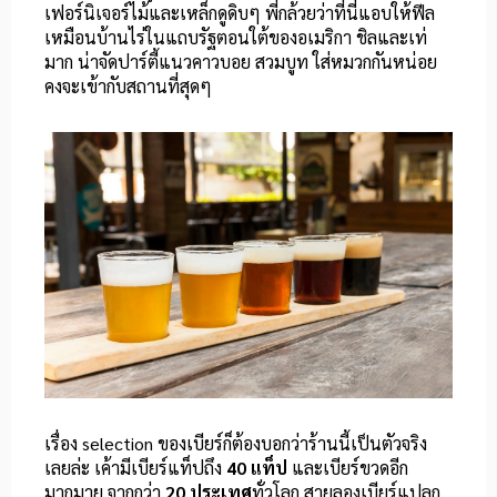
เฟอร์นิเจอร์ไม้และเหล็กดูดิบๆ พี่กล้วยว่าที่นี่แอบให้ฟีล
เหมือนบ้านไร่ในแถบรัฐตอนใต้ของอเมริกา ชิลและเท่
มาก น่าจัดปาร์ตี้แนวคาวบอย สวมบูท ใส่หมวกกันหน่อย
คงจะเข้ากับสถานที่สุดๆ
เรื่อง selection ของเบียร์ก็ต้องบอกว่าร้านนี้เป็นตัวจริง
เลยล่ะ เค้ามีเบียร์แท็ปถึง
40 แท็ป
และเบียร์ขวดอีก
มากมาย จากกว่า
20 ประเทศ
ทั่วโลก สายลองเบียร์แปลก