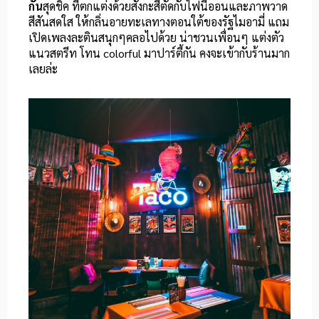
กัน
สุดชิค ที่ตกแต่งด้วยสังกะสีตัดกับไฟนีออนและภาพวาด
สีสันสดใส ให้กลิ่นอายทะเลทางตอนใต้ของรัฐไมอามี่ แถม
เปิดเพลงละตินสนุกๆคลอไปด้วย น่าชวนเพื่อนๆ แต่งตัว
แนวสตรีท โทน colorful มาปาร์ตี้กัน คงจะเข้ากับร้านมาก
เลยล่ะ