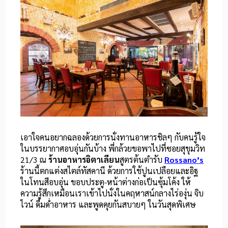
เอาใจคนอยากฉลองด้วยการนั่งทานอาหารชิลๆ กับคนรู้ใจ
ในบรรยากาศอบอุ่นกันบ้าง พี่กล้วยขอพาไปที่ซอยสุขุมวิท
21/3 ณ
ร้านอาหารอิตาเลียน
สูตรต้นตำรับ
Rossano’s
ร้านนี้ตกแต่งสไตล์ทัสคานี ด้วยการใช้ปูนเปลือยและอิฐ
ในโทนสีอบอุ่น ขอบประตู-หน้าต่างก่อเป็นซุ้มโค้ง ให้
ความรู้สึกเหมือนเราเข้าไปนั่งในคฤหาสน์กลางไร่องุ่น จิบ
ไวน์ ดื่มด่ำอาหาร และพูดคุยกันสบายๆ ในวันสุดพิเศษ