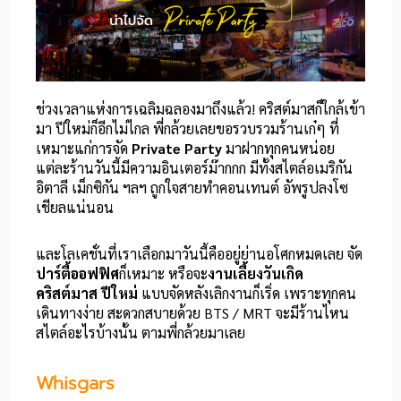
ช่วงเวลาแห่งการเฉลิมฉลองมาถึงแล้ว! คริสต์มาสก็ใกล้เข้า
มา ปีใหม่ก็อีกไม่ไกล พี่กล้วยเลยขอรวบรวมร้านเก๋ๆ ที่
เหมาะแก่การจัด
Private Party
มาฝากทุกคนหน่อย
แต่ละร้านวันนี้มีความอินเตอร์ม๊ากกก มีทั้งสไตล์อเมริกัน
อิตาลี เม็กซิกัน ฯลฯ ถูกใจสายทำคอนเทนต์ อัพรูปลงโซ
เชียลแน่นอน
และโลเคชั่นที่เราเลือกมาวันนี้คืออยู่ย่านอโศกหมดเลย จัด
ปาร์ตี้ออฟฟิศ
ก็เหมาะ หรือจะ
งานเลี้ยงวันเกิด
คริสต์มาส ปีใหม่
แบบจัดหลังเลิกงานก็เริ่ด เพราะทุกคน
เดินทางง่าย สะดวกสบายด้วย BTS / MRT จะมีร้านไหน
สไตล์อะไรบ้างนั้น ตามพี่กล้วยมาเลย
Whisgars