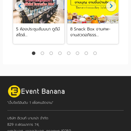
ิ
5 ห้องประชุมสัมมนา ดูดีมี
8 Snack Box งานศพ-
5 ส
สไตล์...
งานสวดอภิธรร...
ได้ทั้
"เว็บไซต์อันดับ 1 เพื่อคนจัดงาน"
บริษัท อีเวนท์ บานาน่า จำกัด
829 ถ.พัฒนาการ 74,
เขตประเวศ, แขวงประเวศ, กรุงเทพฯ 10250