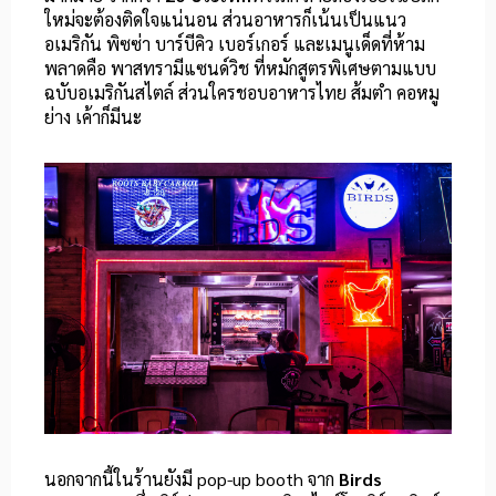
ใหม่จะต้องติดใจแน่นอน ส่วนอาหารก็เน้นเป็นแนว
อเมริกัน พิซซ่า บาร์บีคิว เบอร์เกอร์ และเมนูเด็ดที่ห้าม
พลาดคือ
พาสทรามี
แซนด์วิช ที่หมักสูตรพิเศษตามแบบ
ฉบับอเมริกันสไตล์ ส่วนใครชอบอาหารไทย ส้มตำ คอหมู
ย่าง เค้าก็มีนะ
นอกจากนี้ในร้านยังมี pop-up booth จาก
Birds