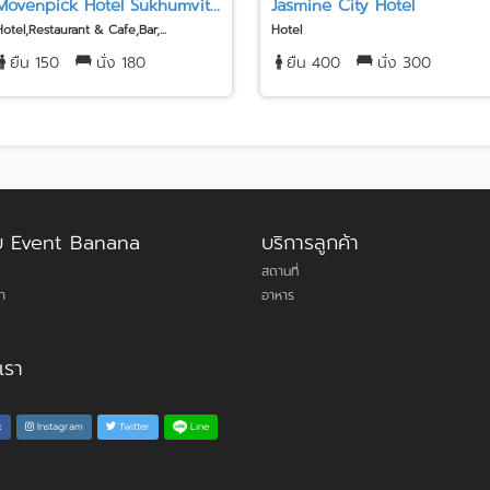
Movenpick Hotel Sukhumvit...
Jasmine City Hotel
Hotel,Restaurant & Cafe,Bar,...
Hotel
ยืน 150
นั่ง 180
ยืน 400
นั่ง 300
กับ Event Banana
บริการลูกค้า
สถานที่
า
อาหาร
เรา
Line
k
Instagram
Twitter