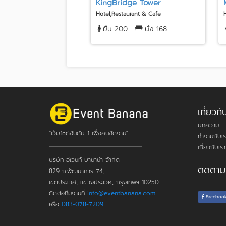
KingBridge Tower
Hotel,Restaurant & Cafe
ยืน 200
นั่ง 168
เกี่ยว
บทความ
"เว็บไซต์อันดับ 1 เพื่อคนจัดงาน"
ทำงานกับเร
เกี่ยวกับเรา
บริษัท อีเวนท์ บานาน่า จำกัด
ติดตาม
829 ถ.พัฒนาการ 74,
เขตประเวศ, แขวงประเวศ, กรุงเทพฯ 10250
ติดต่อทีมงานที่
info@eventbanana.com
Faceboo
หรือ
083-078-7209