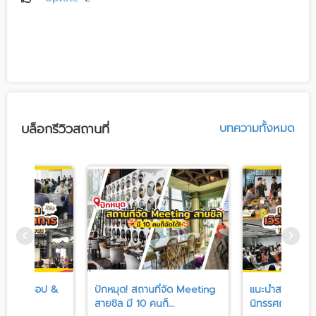
บล็อกรีวิวสถานที่
บทความทั้งหมด
ด เวิร์คช็อป &
ปักหมุด! สถานที่จัด Meeting
แนะนำสถานที่จัด
ใจท...
สายชิล มี 10 คนก็...
นิทรรศการ โดนใ