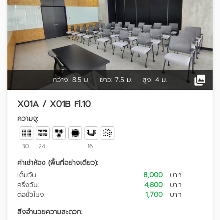
กว้าง:
8.5 ม.
ยาว:
7.5 ม.
สูง:
4 ม.
X01A / X01B Fl.10
ความจุ:
30
24
16
ค่าเช่าห้อง (พื้นที่อย่างเดียว):
เต็มวัน:
8,000
บาท
ครึ่งวัน:
4,800
บาท
ต่อชั่วโมง:
1,700
บาท
สิ่งอำนวยความสะดวก: