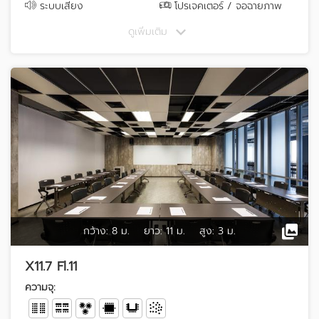
ระบบเสียง
โปรเจคเตอร์ / จอฉายภาพ
ดูเพิ่มเติม
กว้าง:
8 ม.
ยาว:
11 ม.
สูง:
3 ม.
X11.7 Fl.11
ความจุ: