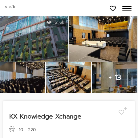
< กลับ
61.6k
+ 13
KX Knowledge Xchange
10 - 220