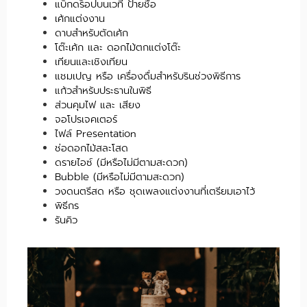
แบ็กดร็อปบนเวที ป้ายชื่อ
เค้กแต่งงาน
ดาบสำหรับตัดเค้ก
โต๊ะเค้ก และ ดอกไม้ตกแต่งโต๊ะ
เทียนและเชิงเทียน
แชมเปญ หรือ เครื่องดื่มสำหรับรินช่วงพิธีการ
แก้วสำหรับประธานในพิธี
ส่วนคุมไฟ และ เสียง
จอโปรเจคเตอร์
ไฟล์ Presentation
ช่อดอกไม้สละโสด
ดรายไอซ์ (มีหรือไม่มีตามสะดวก)
Bubble (มีหรือไม่มีตามสะดวก)
วงดนตรีสด หรือ ชุดเพลงแต่งงานที่เตรียมเอาไว้
พิธีกร
รันคิว