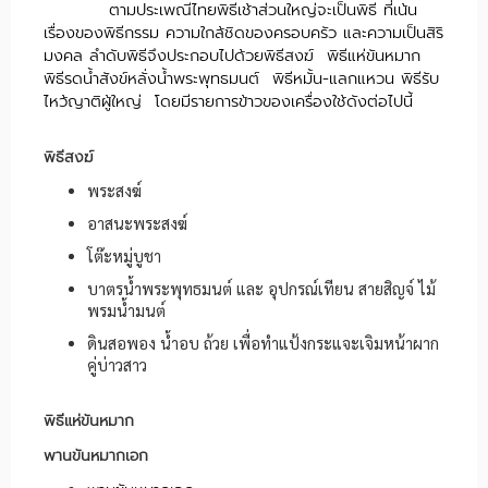
ตามประเพณีไทยพิธีเช้าส่วนใหญ่จะเป็นพิธี ที่เน้น
เรื่องของพิธีกรรม ความใกล้ชิดของครอบครัว และความเป็นสิริ
มงคล ลำดับพิธีจึงประกอบไปด้วยพิธีสงฆ์ พิธีแห่ขันหมาก
พิธีรดน้ำสังข์หลั่งน้ำพระพุทธมนต์ พิธีหมั้น-แลกแหวน พิธีรับ
ไหว้ญาติผู้ใหญ่ โดยมีรายการข้าวของเครื่องใช้ดังต่อไปนี้
พิธีสงฆ์
พระสงฆ์
อาสนะพระสงฆ์
โต๊ะหมู่บูชา
บาตรน้ำพระพุทธมนต์ และ อุปกรณ์เทียน สายสิญจ์ ไม้
พรมน้ำมนต์
ดินสอพอง น้ำอบ ถ้วย เพื่อทำแป้งกระแจะเจิมหน้าผาก
คู่บ่าวสาว
พิธีแห่ขันหมาก
พานขันหมากเอก