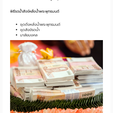
พิธีรดน้ำสังข์หลั่งน้ำพระพุทธมนต์
ชุดตั่งหลั่งน้ำพระพุทธมนต์
ชุดสังข์รดน้ำ
มาลัยมงคล