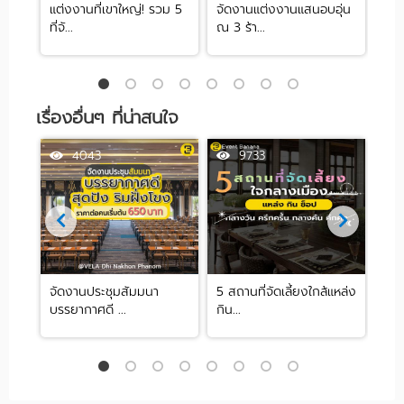
จัด
แต่งงานที่เขาใหญ่! รวม 5
จัดงานแต่งงานแสนอบอุ่น
รวม
ที่จั...
ณ 3 ร้า...
หลาก
เรื่องอื่นๆ ที่น่าสนใจ
4043
9733
ORT
จัดงานประชุมสัมมนา
5 สถานที่จัดเลี้ยงใกล้แหล่ง
ปักห
บรรยากาศดี ...
กิน...
สังส