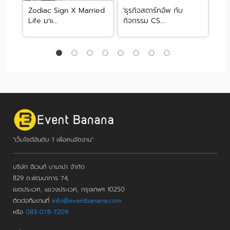
ง่าย
Zodiac Sign X Married
'ธุรกิจสตาร์ทอัพ กับ
รวม
Life มาเ...
กิจกรรม CS...
อาห
"เว็บไซต์อันดับ 1 เพื่อคนจัดงาน"
บริษัท อีเวนท์ บานาน่า จำกัด
829 ถ.พัฒนาการ 74,
เขตประเวศ, แขวงประเวศ, กรุงเทพฯ 10250
ติดต่อทีมงานที่
info@eventbanana.com
หรือ
083-078-7209