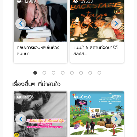
12989
39503
ศิลปะการแอบหลับในห้อง
แนะนำ 5 สถานที่จัดปาร์ตี้
[รีว
สัมมนา
สละโส...
by .
เรื่องอื่นๆ ที่น่าสนใจ
4995
6450