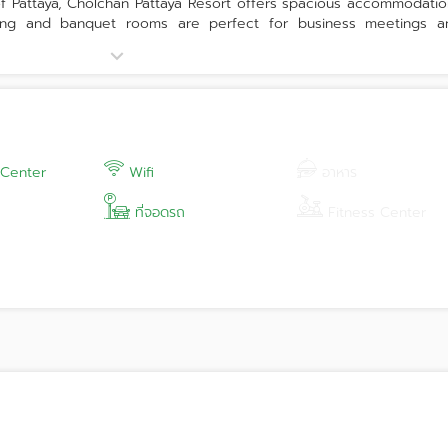
f Pattaya, Cholchan Pattaya Resort offers spacious accommodatio
ting and banquet rooms are perfect for business meetings a
d 3 outdoor banquet areas, we can cater for groups of 10 to 5
onal meetings, themed parties and outdoor for group of 50 to 3,0
 Department for further information and special quotes.
 Center
Wifi
อาหาร
ที่จอดรถ
Fitness Center