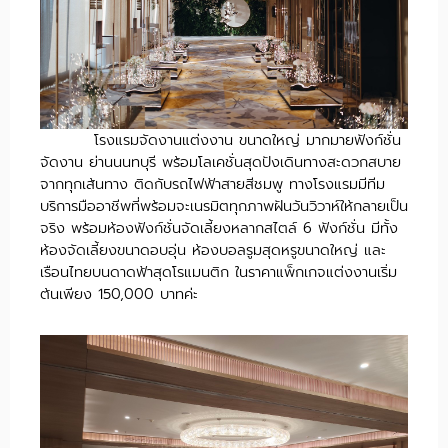
โรงแรมจัดงานแต่งงาน ขนาดใหญ่ มากมายฟังก์ชั่น
จัดงาน ย่านนนทบุรี พร้อมโลเคชั่นสุดปังเดินทางสะดวกสบาย
จากทุกเส้นทาง ติดกับรถไฟฟ้าสายสีชมพู ทางโรงแรมมีทีม
บริการมืออาชีพที่พร้อมจะเนรมิตทุกภาพฝันวันวิวาห์ให้กลายเป็น
จริง พร้อมห้องฟังก์ชั่นจัดเลี้ยงหลากสไตล์ 6 ฟังก์ชั่น มีทั้ง
ห้องจัดเลี้ยงขนาดอบอุ่น ห้องบอลรูมสุดหรูขนาดใหญ่ และ
เรือนไทยบนดาดฟ้าสุดโรแมนติก ในราคาแพ็กเกจแต่งงานเริ่ม
ต้นเพียง 150,000 บาทค่ะ