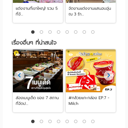
จัด
แต่งงานที่เขาใหญ่! รวม 5
จัดงานแต่งงานแสนอบอุ่น
รวม
ที่จั...
ณ 3 ร้า...
หลาก
เรื่องอื่นๆ ที่น่าสนใจ
3789
4653
ต่ง
ส่องเมนูเด็ด ของ 7 สถาน
#กล้วยแกะกล่อง EP.7 -
IW 
ที่จัดป...
Milch
ห้อง