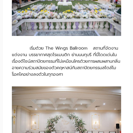
เริ่มด้วย The Wings Ballroom สถานที่จัดงาน
แต่งงาน บรรยากาศสุดโรแมนติก ย่านนนทุบรี ที่นี่โดดเด่นใน
เรื่องดีไซน์สถาปัตยกรรมที่ไม่เหมือนใครด้วยการผสมผสานกลิ่น
อายความร่วมสมัยของตัวคฤหาสน์กับสถาปัตยกรรมสไตล์โม
ร็อคโคอย่างลงตัวในทุกองศา