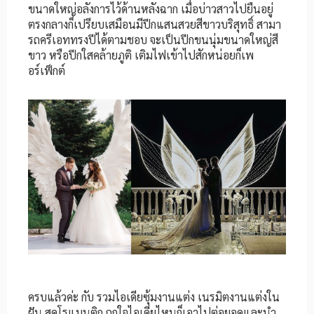
ขนาดใหญ่อลังการไว้ด้านหลังฉาก เมื่อบ่าวสาวไปยืนอยู่
ตรงกลางก็เปรียบเสมือนมีปีกแสนสวยสีขาวบริสุทธิ์ สามา
รถครีเอททรงปีได้ตามชอบ จะเป็นปีกขนนุ่มขนาดใหญ่สี
ขาว หรือปีกใสคล้ายภูติ เติมไฟเข้าไปสักหน่อยก็เพ
อร์เฟ็กต์
ครบแล้วค่ะ กับ รวมไอเดียซุ้มงานแต่ง เนรมิตงานแต่งใน
ฝัน สุดโรแมนติก ถูกใจไอเดียไหนก็เอาไปต่อยอดและนำ