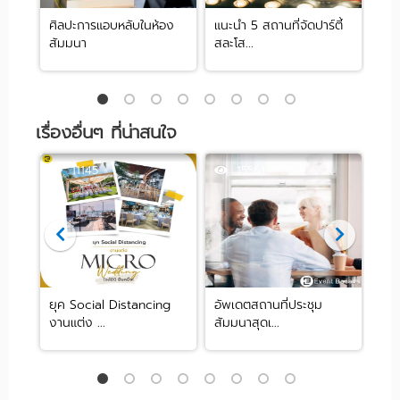
ศิลปะการแอบหลับในห้อง
แนะนำ 5 สถานที่จัดปาร์ตี้
[รีว
สัมมนา
สละโส...
by .
เรื่องอื่นๆ ที่น่าสนใจ
11145
15561
ปัง!
ยุค Social Distancing
อัพเดตสถานที่ประชุม
รวมส
งานแต่ง ...
สัมมนาสุดเ...
C...