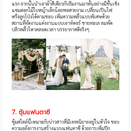
แรก จากนั้นนำเอาผ้าสีเดียวกับธีมงานมาพันอย่างมีชั้นเชิง
แซมดอกไม้ใบหญ้าเล็กน้อยพอสวยงาม เปลี่ยนเป็นไฟ
หรือลูกโป่งได้ตามชอบ เพิ่มความพลิ้วแบบพิเศษด้วย
สถานที่จัดงานแต่งงานแบบเอาท์ดอร์ ชายทะเล ลมพัด
ปลิวพลิ้วไหวตลอดเวลา บรรยากาศดีจริงๆ
7. ซุ้มแฟนตาซี
ซุ้มสไตล์นี้เหมาะกับบ่าวสาวที่มีเทพนิยายอยู่ในหัวใจ ชอบ
ความอลังการงานสร้างแบบแฟนตาซี ด้วยการเพิ่มปีก