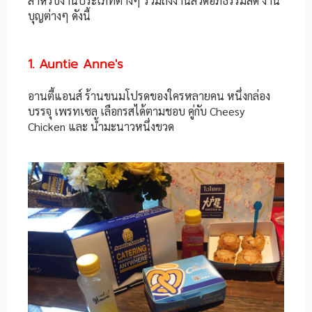
สำหรับงานประเภทต่างๆ รวมถึงงานสวดอภิธรรมสด งาน
บุญต่างๆ ดังนี้
1. Auntie Anne's
อานตี้แอนส์ ร้านขนมโปรดของใครหลายคน หนึ่งกล่อง
บรรจุ เพรทเซล เลือกรสได้ตามชอบ คู่กับ Cheesy
Chicken และ น้ำมะนาวหนึ่งขวด