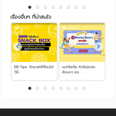
เรื่องอื่นๆ ที่น่าสนใจ
7075
25203
ดงาน
EB Tips: จัดเบรคให้โดนใจ!
แจกไอเดีย หัวข้ออบรม
รวม
วิธี...
สัมมนา ยอ...
พัท