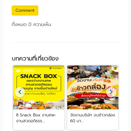
Comment
ทั้งหมด 0 ความเห็น
บทความที่เกี่ยวข้อง
68915
29674
ฟิศ
8 Snack Box งานศพ-
จัดงานบริษัท งบข้าวกล่อง
ชี้
งานสวดอภิธรร...
60 บา...
งบต่