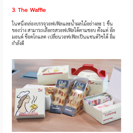
3. The Waffle
ในหนึ่งกล่องบรรจุวอฟเฟิลและน้ำผลไม้อย่างละ 1 ชิ้น
ของว่าง สามารถเลือกรสวอฟเฟิลได้ตามชอบ ตั้งแต่ อัล
มอนด์ ช็อคโกแลต เปลี่ยนวอฟเฟิลเป็นแซนด์วิชได้ อิ่ม
กำลังดี