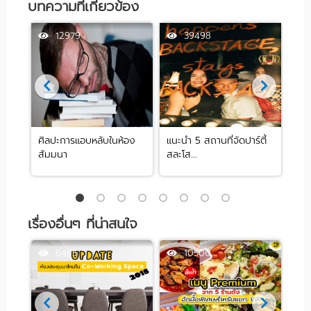
บทความที่เกี่ยวข้อง
12979
39498
ศิลปะการแอบหลับในห้อง
แนะนำ 5 สถานที่จัดปาร์ตี้
[รีว
สัมมนา
สละโส...
by .
เรื่องอื่นๆ ที่น่าสนใจ
6465
10500