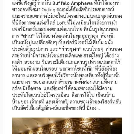
แค่ชื่อฟังดูก็รู้ว่าเก๋กับ
Buffalo Amphawa
ที่ถ้าได้ลองพา
ชาวออฟฟิศมา Outing คุณจะได้สัมผัสกับประสบการณ์
และความแตกต่างไม่เหมือนใครอย่างแน่นอน! จุดเด่นของ
ที่นี่คือการตกแต่งสไตล์ Loft ที่ไม่เหมือนใครด้วยการนำ
เฟอร์นิเจอร์และของตกแต่งแบบไทย ที่เน้นรูปแบบของ
การ
“สาน”
ไว้ได้อย่างโดดเด่นในทุกมุมทุกจุด ห้องพัก
เป็นผนังปูนเปลือยดิบๆ กับเฟอร์นิเจอร์ไม้ สีเข้ม ผนัง
ประดับด้วยรูปภาพ และ
“ว่าวจุฬา”
แบบไทยๆ ส่วนของ
สระว่ายน้ำมีการแบ่งโซนสระเด็กและ สระผู้ใหญ่ ได้อย่าง
ลงตัว สวยงาม ริมสระมีเตียงนอนสานรูปทรงแปลกตาไว้
ให้นอนพักผ่อนโดยรอบ นอกจากโซนที่พัก ที่นี่ยังมีห้อง
อาหาร และคาเฟ่ สุดเก๋ไว้บริการนักท่องเที่ยวทั้งผู้ที่มาพัก
และขาจร ขอบอกเลยว่าห้ามพลาดทั้งสอง สถานที่ความ
อร่อยนี่เด็ดขาด และที่จะทำให้คณะของคุณได้มีความ
ประทับใจแบบไม่มีใครเหมือน คือการได้ไป เยือนบ้าน
บ้านของ เจ้ากะทิ และเจ้ากะปิ ควายของเจ้าของรีสอร์ทอัน
เป็นสัตว์เลี้ยงสัญลักษณ์และชื่อของที่นี่ นี่เอง…