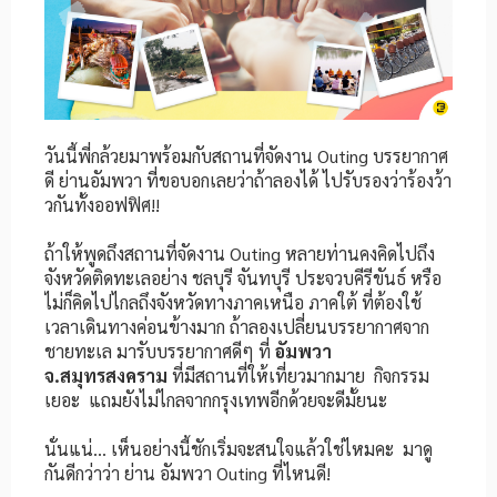
วันนี้พี่กล้วยมาพร้อมกับสถานที่จัดงาน Outing บรรยากาศ
ดี ย่านอัมพวา ที่ขอบอกเลยว่าถ้าลองได้ ไปรับรองว่าร้องว้า
วกันทั้งออฟฟิศ!!
ถ้าให้พูดถึงสถานที่จัดงาน Outing หลายท่านคงคิดไปถึง
จังหวัดติดทะเลอย่าง ชลบุรี จันทบุรี ประจวบคีรีขันธ์ หรือ
ไม่ก็คิดไปไกลถึงจังหวัดทางภาคเหนือ ภาคใต้ ที่ต้องใช้
เวลาเดินทางค่อนข้างมาก ถ้าลองเปลี่ยนบรรยากาศจาก
ชายทะเล มารับบรรยากาศดีๆ ที่
อัมพวา
จ.สมุทรสงคราม
ที่มีสถานที่ให้เที่ยวมากมาย กิจกรรม
เยอะ แถมยังไม่ไกลจากกรุงเทพอีกด้วยจะดีมั้ยนะ
นั่นแน่… เห็นอย่างนี้ชักเริ่มจะสนใจแล้วใช่ไหมคะ มาดู
กันดีกว่าว่า ย่าน อัมพวา Outing ที่ไหนดี!