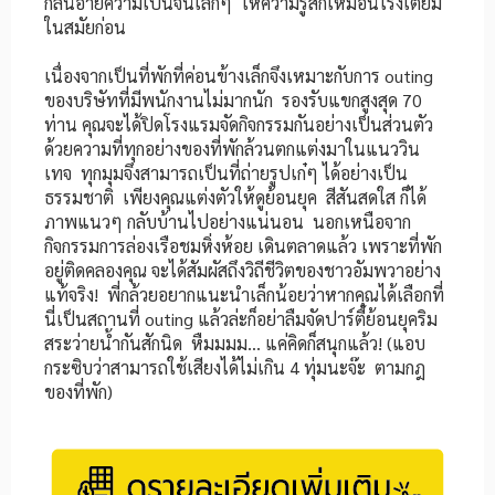
กลิ่นอายความเป็นจีนเล็กๆ ให้ความรู้สึกเหมือนโรงเตี๊ยม
ในสมัยก่อน
เนื่องจากเป็นที่พักที่ค่อนข้างเล็กจึงเหมาะกับการ outing
ของบริษัทที่มีพนักงานไม่มากนัก รองรับแขกสูงสุด 70
ท่าน คุณจะได้ปิดโรงแรมจัดกิจกรรมกันอย่างเป็นส่วนตัว
ด้วยความที่ทุกอย่างของที่พักล้วนตกแต่งมาในแนววิน
เทจ ทุกมุมจึงสามารถเป็นที่ถ่ายรูปเก๋ๆ ได้อย่างเป็น
ธรรมชาติ เพียงคุณแต่งตัวให้ดูย้อนยุค สีสันสดใส ก็ได้
ภาพแนวๆ กลับบ้านไปอย่างแน่นอน นอกเหนือจาก
กิจกรรมการล่องเรือชมหิ่งห้อย เดินตลาดแล้ว เพราะที่พัก
อยู่ติดคลองคุณ จะได้สัมผัสถึงวิถีชีวิตของชาวอัมพวาอย่าง
แท้จริง! พี่กล้วยอยากแนะนำเล็กน้อยว่าหากคุณได้เลือกที่
นี่เป็นสถานที่ outing แล้วล่ะก็อย่าลืมจัดปาร์ตี้ย้อนยุคริม
สระว่ายน้ำกันสักนิด หืมมมม… แค่คิดก็สนุกแล้ว! (แอบ
กระซิบว่าสามารถใช้เสียงได้ไม่เกิน 4 ทุ่มนะจ๊ะ ตามกฎ
ของที่พัก)