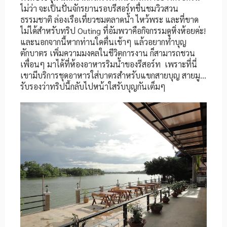
ไม่ว่า จะเป็นปั่นจักรยานรอบรีสอร์ทชื่นชมวิวสวน
ธรรมชาติ ล่องเรือเที่ยวชมตลาดน้ำ ไหว้พระ และที่ขาด
ไม่ได้สำหรับทริป Outing ที่อัมพวาคือกิจกรรมดูหิ่งห้อยค่ะ!
และนอกจากนี้หากท่านใดตื่นเช้าๆ แล้วอยากทำบุญ
ตักบาตร เพิ่มความมงคลในชีวิตการงาน ก็สามารถชวน
เพื่อนๆ มาได้ที่ห้องอาหารริมน้ำของรีสอร์ท เพราะที่นี่
เขามีบริการชุดอาหารใส่บาตรสำหรับแขกสายบุญ สายมู…
รับรองว่าทริปนี้กลับไปหน้าใสรับบุญกันเต็มๆ