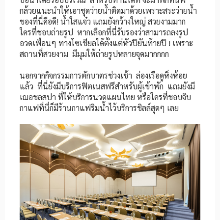
กล้วยแนะนำให้เอาชุดว่ายน้ำติดมาด้วยเพราะสระว่ายน้ำ
ของที่นี่คือดี! น้ำใสแจ๋ว แถมยังกว้างใหญ่ สวยงามมาก
ใครที่ชอบถ่ายรูป หากเลือกที่นี่รับรองว่าสามารถลงรูป
อวดเพื่อนๆ ทางโซเชียลได้ตั้งแต่หัวปียันท้ายปี ! เพราะ
สถานที่สวยงาม มีมุมให้ถ่ายรูปหลายจุดมากกกก
นอกจากกิจกรรมการตักบาตรช่วงเช้า ล่องเรือดูหิ่งห้อย
แล้ว ที่นี่ยังมีบริการฟิตเนสฟรีสำหรับผู้เข้าพัก แถมยังมี
เฌอชลสปา ที่ให้บริการนวดแผนไทย หรือใครที่ชอบจิบ
กาแฟที่นี่ก็มีร้านกาแฟริมน้ำไว้บริการชิลล์สุดๆ เลย