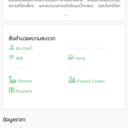
ครบครันเพื่อเข้าถึงความต้องการที่หลากหลาย พร้อมทั้งห้องประชุม
สถานที่จัดเลี้ยง และสนามกลางแจ้งริมแม่น้ำกลอง ตอบโจทย์โลก
ธุรกิจไม่ว่าจะเป็นการจัดประชุม, สัมมนา, อีเว้นท์, กิจกรรมงานเลี้ยง
สังสรรค์ งานแต่ง และอื่นๆอีกมากมาย ด้วยการบริการครบครันแบบ
Full-service รวมไปถึงห้องพักที่หลากหลาย ร้านอาหารริมแม่น้ำ สปา
กิจกรรมสำหรับกลุ่ม เพื่ออำนวยความสะดวกแก่แขกทุกท่านที่มาเยือน
สิ่งอำนวยความสะดวก
สระว่ายน้ำ
Business Center
Wifi
อาหาร
ซักรีด
บาร์
ที่จอดรถ
Fitness Center
ร้านอาหาร
ข้อมูลราคา