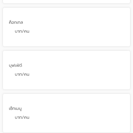
ค็อกเทล
บาท/คน
บุฟเฟ่ต์
บาท/คน
เซ็ทเมนู
บาท/คน