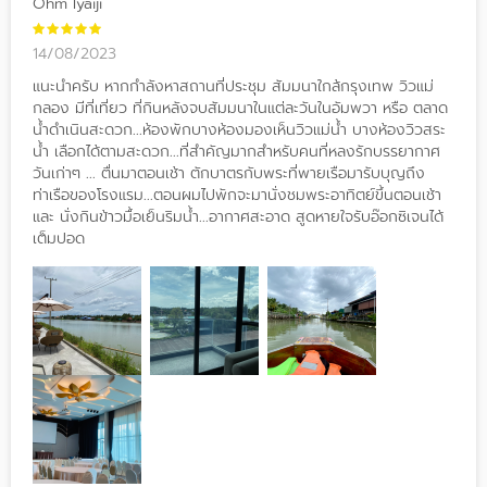
Ohm Iyaiji
14/08/2023
แนะนำครับ หากกำลังหาสถานที่ประชุม สัมมนาใกล้กรุงเทพ วิวแม่
กลอง มีที่เที่ยว ที่กินหลังจบสัมมนาในแต่ละวันในอัมพวา หรือ ตลาด
น้ำดำเนินสะดวก...ห้องพักบางห้องมองเห็นวิวแม่น้ำ บางห้องวิวสระ
น้ำ เลือกได้ตามสะดวก...ที่สำคัญมากสำหรับคนที่หลงรักบรรยากาศ
วันเก่าๆ ... ตื่นมาตอนเช้า ตักบาตรกับพระที่พายเรือมารับบุญถึง
ท่าเรือของโรงแรม...ตอนผมไปพักจะมานั่งชมพระอาทิตย์ขึ้นตอนเช้า
และ นั่งกินข้าวมื้อเย็นริมน้ำ...อากาศสะอาด สูดหายใจรับอ๊อกซิเจนได้
เต็มปอด