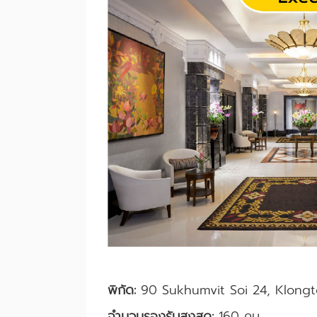
พิกัด:
90 Sukhumvit Soi 24, Klongt
จำนวนรองรับสูงสุด:
160 คน