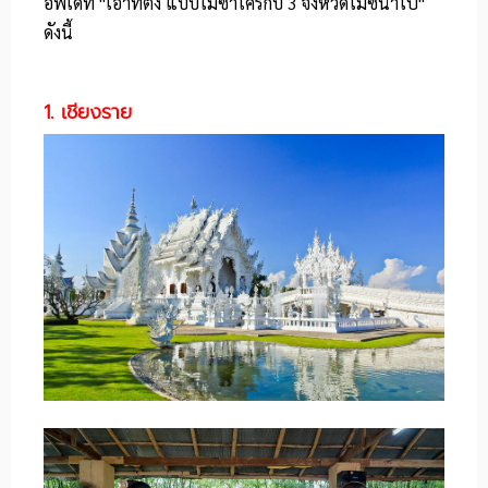
อัพเดท "เอาท์ติ้ง แบบไม่ซ้ำใครกับ 3 จังหวัดไมซ์น่าไป"
ดังนี้
1. เชียงราย