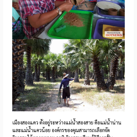
เมืองสองแคว ตั้งอยู่ระหว่างแม่น้ำสองสาย คือแม่น้ำน่าน
และแม่น้ำแควน้อย องค์กรของคุณสามารถเลือกจัด