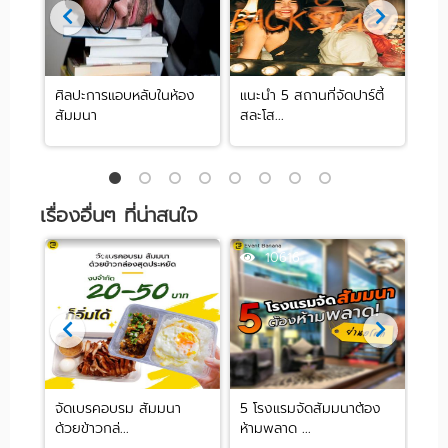
ศิลปะการแอบหลับในห้อง
แนะนำ 5 สถานที่จัดปาร์ตี้
[รีว
สัมมนา
สละโส...
by .
เรื่องอื่นๆ ที่น่าสนใจ
13547
10616
จัดเบรคอบรม สัมมนา
5 โรงแรมจัดสัมมนาต้อง
เที
ด้วยข้าวกล่...
ห้ามพลาด ...
แอป