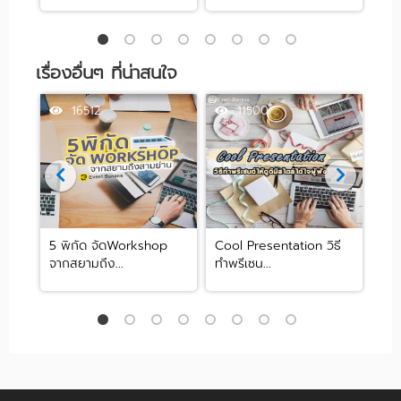
เรื่องอื่นๆ ที่น่าสนใจ
16512
11500
น
5 พิกัด จัดWorkshop
Cool Presentation วิธี
รวม
จากสยามถึง...
ทำพรีเซน...
ปัง 