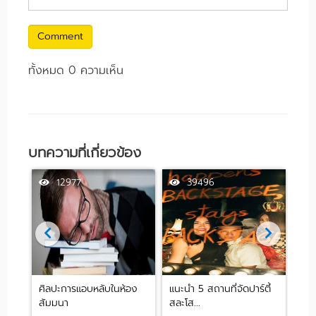
Comment
ทั้งหมด 0 ความเห็น
บทความที่เกี่ยวข้อง
12977
39496
ศิลปะการแอบหลับในห้อง
แนะนำ 5 สถานที่จัดปาร์ตี้
[รีว
สัมมนา
สละโส...
by .