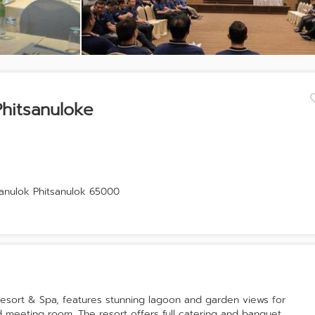
Phitsanuloke
nulok Phitsanulok 65000
 Resort & Spa, features stunning lagoon and garden views for
d meeting room. The resort offers full catering and banquet