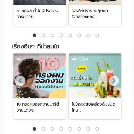
025
5 เหตุผล ทำไมผู้ประกอบ
ออฟฟิศรายวันสุดชิค
Fle
การยุคให...
ใจกลางแหล่ง...
สั่ง 
เรื่องอื่นๆ ที่น่าสนใจ
57596
9941
ก๋ใน
10 ทรงผมออกงานปาร์ตี้
ไขข้อสงสัยเครื่องดื่มชนิด
แจกพ
งานแต่งง...
ไหน เ...
บริษั