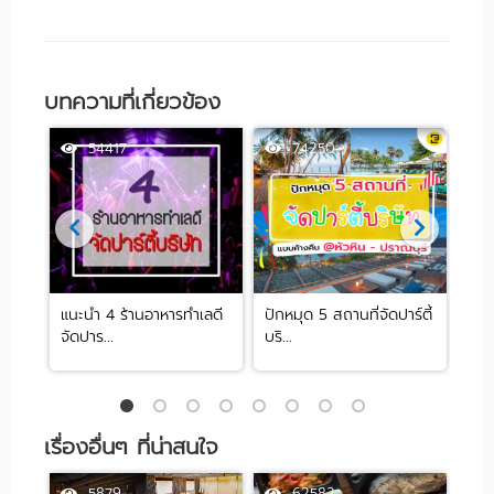
บทความที่เกี่ยวข้อง
54417
74250
าน
แนะนำ 4 ร้านอาหารทำเลดี
ปักหมุด 5 สถานที่จัดปาร์ตี้
10 
จัดปาร...
บริ...
ใกล.
เรื่องอื่นๆ ที่น่าสนใจ
5879
62582