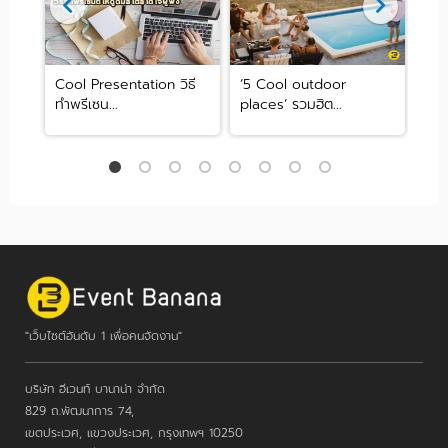
าเบา
Cool Presentation วิธี
‘5 Cool outdoor
สายม
ทำพรีเซน...
places’ รวมฮิต...
ในง.
"เว็บไซต์อันดับ 1 เพื่อคนจัดงาน"
บริษัท อีเวนท์ บานาน่า จำกัด
829 ถ.พัฒนาการ 74,
เขตประเวศ, แขวงประเวศ, กรุงเทพฯ 10250