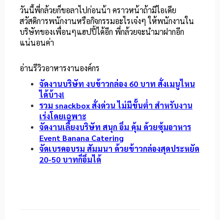
วันนี้พี่กล้วยก็ขอลาไปก่อนน้า คราวหน้าถ้ามีไอเดีย
สวัสดิการพนักงานหรือกิจกรรมอะไรเจ๋งๆ ให้พนักงานใน
บริษัทของเพื่อนๆแฮปปี้ได้อีก พี่กล้วยจะนำมาฝากอีก
แน่นอนค่า
อ่านรีวิวอาหารงานองค์กร
จัดงานบริษัท งบข้าวกล่อง 60 บาท สั่งเมนูไหน
ได้บ้าง!
รวม snackbox สั่งด่วน ไม่มีขั้นต่ำ สำหรับงาน
เร่งโดยเฉพาะ
จัดงานเลี้ยงบริษัท สนุก อิ่ม คุ้ม ด้วยซุ้มอาหาร
Event Banana Catering
จัดเบรคอบรม สัมมนา ด้วยข้าวกล่องสุดประหยัด
20-50 บาทก็อิ่มได้