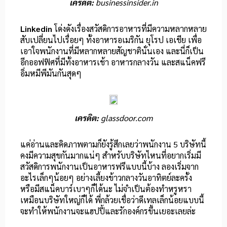
เครดิต:
businessinsider.in
Linkedin
โด่งดังเรื่องสวัสดิการอาหารที่มีความหลากหลาย
สับเปลี่ยนไปเรื่อยๆ ทั้งอาหารอเมริกัน ยุโรป เอเชีย เพื่อ
เอาใจพนักงานที่มีหลากหลายสัญชาตินั่นเอง และนี่ก็เป็น
อีกออฟฟิศที่มีทั้งอาหารเช้า อาหารกลางวัน และสแน็คฟรี
อิ่มหมีพีมันกันสุดๆ
เครดิต:
glassdoor.com
แค่อ่านและคิดภาพตามก็ยังรู้สึกเลยว่าพนักงาน 5 บริษัทนี้
คงมีความสุขกันมากแน่ๆ สำหรับบริษัทไหนที่อยากเริ่มมี
สวัสดิการพนักงานเป็นอาหารฟรีแบบนี้บ้าง ลองเริ่มจาก
อะไรเล็กๆน้อยๆ อย่างเลี้ยงข้าวกลางวันอาทิตย์ละครั้ง
หรือมีสแน็คบาร์เบาๆก็ได้นะ ไม่จำเป็นต้องทำหรูหรา
เหมือนบริษัทใหญ่ก็ได้ พี่กล้วยเชื่อว่าดีเทลเล็กน้อยแบบนี้
จะทำให้พนักงานจะแฮปปี้และรักองค์กรขึ้นเยอะเลยล่ะ