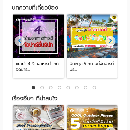
บทความที่เกี่ยวข้อง
54402
74195
าน
แนะนำ 4 ร้านอาหารทำเลดี
ปักหมุด 5 สถานที่จัดปาร์ตี้
10 
จัดปาร...
บริ...
ใกล.
เรื่องอื่นๆ ที่น่าสนใจ
11496
118510