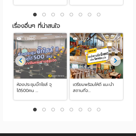
เรื่องอื่นๆ ที่น่าสนใจ
13860
1922
ห้องประชุมบิ๊กไซส์ จุ
เตรียมพร้อมให้ดี แนะนำ
แนะ
ได้500คน ...
สถานที่จ...
งาน