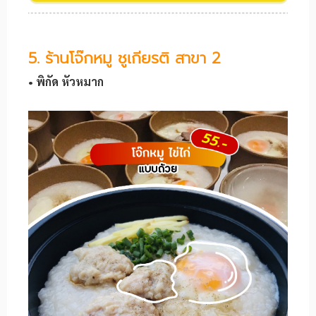
5. ร้านโจ๊กหมู ชูเกียรติ สาขา 2
• พิกัด หัวหมาก