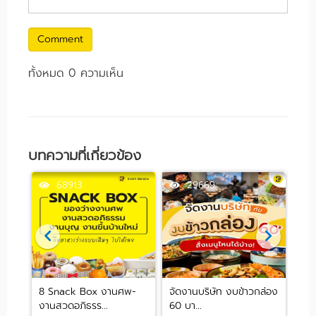
Comment
ทั้งหมด 0 ความเห็น
บทความที่เกี่ยวข้อง
68913
29669
ฟิศ
8 Snack Box งานศพ-
จัดงานบริษัท งบข้าวกล่อง
ชี้
งานสวดอภิธรร...
60 บา...
งบต่