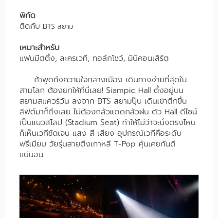
พิกัด
ติดกับ
BTS สยาม
เหมาะสำหรับ
แฟนมีตติ้ง, ละครเวที, ทอล์กโชว์, มินิคอนเสิร์ต
ถ้าพูดถึงความใจกลางเมือง เดินทางง่ายที่สุดใน
สามโลก ต้องยกให้ที่นี่เลย! Siampic Hall ตั้งอยู่บน
สยามสแควร์วัน ลงจาก BTS สยามปุ๊บ เดินเข้าตึกขึ้น
ลิฟต์มาก็ถึงเลย ไม่ต้องกลัวแดดกลัวฝน ตัว Hall ดีไซน์
เป็นแนวสโลป (Stadium Seat) ทำให้ไม่ว่าจะนั่งตรงไหน
ก็เห็นเวทีชัดเจน แสง สี เสียง อุปกรณ์เวทีคือระดับ
พรีเมียม วัยรุ่นสายติ่งเกาหลี T-Pop คุ้นเคยกันดี
แน่นอน