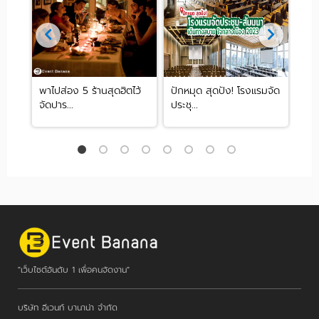
โร
พาไปส่อง 5 ร้านสุดฮิตไว้
ปักหมุด สุดปัง! โรงแรมจัด
We
จัดปาร...
ประชุ...
Pat
"เว็บไซต์อันดับ 1 เพื่อคนจัดงาน"
บริษัท อีเวนท์ บานาน่า จำกัด