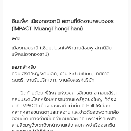
อิมแพ็ค เมืองทองธานี สถานที่จัดงานครบวงจร
(IMPACT MuangThongThani)
พิกัด
เมืองทองธานี (เชื่อมต่อรถไฟฟ้าสายสีชมพู สถานีอิม
แพ็คเมืองทองธานี)
เหมาะสำหรับ
คอนเสิร์ตใหญ่ระดับโลก, งาน Exhibition, เทศกาล
ดนตรี, งานรับปริญญา, งานสังสรรค์บริษัท
ปิดท้ายด้วย พี่ใหญ่แห่งวงการอีเวนต์ จะคอนเสิร์ต
ศิลปินระดับโลกหรือมหกรรมงานแฟร์สุดยิ่งใหญ่ ก็ต้อง
มาที่ IMPACT เมืองทองธานี เท่านั้น มี Hall ให้เลือก
หลากหลายขนาดตามสเกลงาน และข่าวดีของพวกเราคือ
ตอนนี้เดินทางง่ายขึ้นกว่าเดิมเยอะมาก เพราะมีรถไฟฟ้า
สายสีชมพูวิ่งเข้าถึงหน้างานแล้ว ลบภาพจำเรื่องรถติด