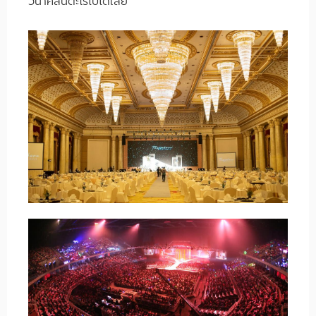
วินาศสันตะโรไปได้เลย