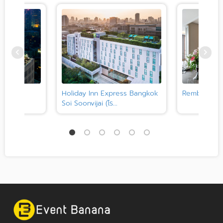
 Hotel
Holiday Inn Express Bangkok
Rembrandt 
Soi Soonvijai (โร...