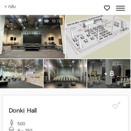
< กลับ
18.7k
+ 8
Donki Hall
500
6 - 250