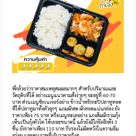
พี่กล้วยว่าราคาสมเหตุสมผลมากๆ สำหรับปริมาณและ
วัตถุดิบที่ได้ อย่างเมนูแนวตามสั่งง่ายๆ จะอยู่ที่ 60-70
บาท ส่วนเมนูซิกเนเจอร์อย่าง ข้าวน้ำพริกกะปิปลาทูทอด
ที่ให้ปลาทูมาทั้งตัวจุกๆ แถมผักสด ผักทอดแน่นกล่อง ยัง
ราคาเพียง 75 บาท หรือเมนูทะเลอย่าง แกงส้มผักรวมกุ้ง
เห็นเป็นกุ้งตัวโต ให้เยอะขนาดนี้ แล้วยังมีไก่จ๊ออีกตั้ง 3
ชิ้น ยังราคาเพียง 110 บาท รับรองไม่ผิดหวังในความอิ่ม
อร่อย และคุณภาพที่เกินราคาจริงๆ