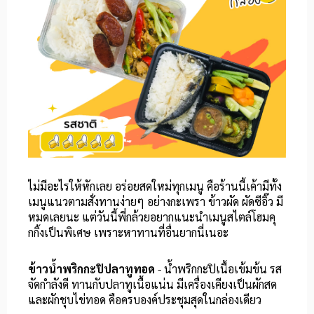
ไม่มีอะไรให้หักเลย อร่อยสดใหม่ทุกเมนู คือร้านนี้เค้ามีทั้ง
เมนูแนวตามสั่งทานง่ายๆ อย่างกะเพรา ข้าวผัด ผัดซีอิ๊ว มี
หมดเลยนะ แต่วันนี้พี่กล้วยอยากแนะนำเมนูสไตล์โฮมคุ
กกิ้งเป็นพิเศษ เพราะหาทานที่อื่นยากนี่เนอะ
ข้าวน้ำพริกกะปิปลาทูทอด
- น้ำพริกกะปิเนื้อเข้มข้น รส
จัดกำลังดี ทานกับปลาทูเนื้อแน่น มีเครื่องเคียงเป็นผักสด
และผักชุบไข่ทอด คือครบองค์ประชุมสุดในกล่องเดียว