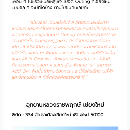
เพื่อน ๆ ไปแอ่วเหนือให้สุขใจ ไปจัด Outing ที่เชียงใหม่
แบบชิล ๆ จะมีที่ใดบ้าง ตามไปชมกันเลยค่ะ
"
เชียงใหม่ เป็นหนึ่งในจังหวัดยอดนิยมในภาค
เหนือของประเทศไทยที่บริษัทและหน่วยงานส่วนใหญ่นิยมมา
จัดกิจกรรมประชุมสัมมนา Outing กันในช่วงปลายปีด้วย
อากาศที่เย็นสบายของฤดูหนาว อีกทั้งยังมีสถานที่ท่อง
เที่ยวเชิงประวัติศาสตร์ และธรรมชาติมากมายให้จัดทริปกัน
ได้ไม่เบื่อ และความพิเศษของการมาจัดกิจกรรมที่นี่ยังเป็น
แบบ All in One เพราะในแต่ละโรงแรม รีสอร์ท ก็มักมี
กิจกรรมภายในสนุก ๆ รวมอยู่ในแพ็กเกจ และ สามารถ
Add On เพิ่มขึ้นได้ตามต้องการ และนี่คือลิสต์สถานที่พัก
และจัดงานปัง ๆ ที่พี่กล้วยคัดสรรมาให้ค่ะ"
อุทยานหลวงราชพฤกษ์ เชียงใหม่
พิกัด : 334 อำเภอเมืองเชียงใหม่ เชียงใหม่ 50100