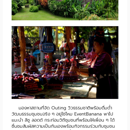
มองหาสถานที่จัด Outing วิวธรรมชาติพร้อมดื่มด่ำ
วัฒนธรรมชุมชนจริง ๆ อยู่ใช่ไหม EventBanana พาไป
แนะนำ ลีซู ลอดต์ กระท่อมวิถีชุมชนที่พร้อมให้เพื่อน ๆ ได้
ชื่นชมสัมผัสความเป็นกันเองพร้อมกิจกรรมร่วมกับชุมชน