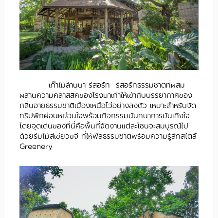
เก๊าไม้ล้านนา รีสอร์ท รีสอร์ทธรรมชาติที่ผสม
ผสานความคลาสสิคของโรงนาเก่าให้เข้ากับบรรยากาศของ
กลิ่นอายธรรมชาติเมืองเหนือไว่อย่างลงตัว เหมาะสำหรับจัด
ทริปพักผ่อนหย่อนใจพร้อมกิจกรรมนันทนาการบันเทิงใจ
โดยจุดเด่นของที่นี่คือพื้นที่จัดงานแต่ละโซนจะสมบูรณ์ไป
ด้วยร่มไม้สีเขียวขจี ที่ให้ฟีลธรรมชาติพร้อมความรู้สึกสไตล์
Greenery