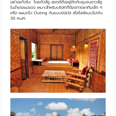
อย่างแท้จริง โดยตัวลีซู ลอดต์ตั้งอยู่ติดกับชุมชนชาวลีซู
ในอำเภอแม่แตง เหมาะสำหรับบริษัทที่ต้องการพาทีมเล็ก ๆ
หรือ แผนกไป Outing กันแบบมินิมัล สโลไลฟ์แบบไม่เกิน
30 คนค่ะ