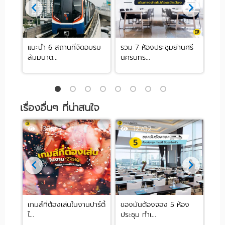
 ย่าน
แนะนำ 6 สถานที่จัดอบรม
รวม 7 ห้องประชุมย่านศรี
10 
สัมมนาติ...
นครินทร...
ปาร์ต
เรื่องอื่นๆ ที่น่าสนใจ
130543
12702
ีคำ
เกมส์ที่ต้องเล่นในงานปาร์ตี้
ของมันต้องจอง 5 ห้อง
HR ต
ไ...
ประชุม ทำเ...
องค์