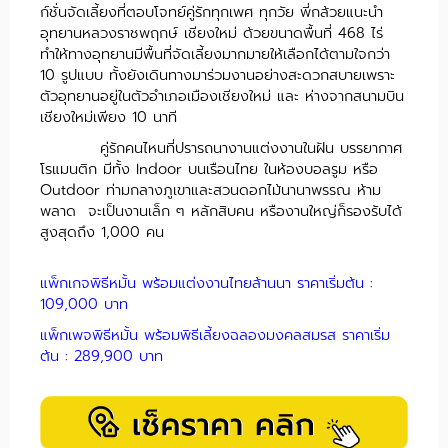
ก์ชั่นจัดเลี้ยงที่ตอบโจทย์คู่รักทุกเพศ ทุกวัย พี่กล้วยแนะนำ
อุทยานหลวงราชพฤกษ์ เชียงใหม่ ด้วยขนาดพื้นที่ 468 ไร่
ทำให้ทางอุทยานมีพื้นที่จัดเลี้ยงมากมายให้เลือกได้ตามใจกว่า
10 รูปแบบ ทั้งยังเดินทางมาร่วมงานอย่างสะดวกสบายเพราะ
ตัวอุทยานอยู่ในตัวอำเภอเมืองเชียงใหม่ และ ห่างจากสนามบิน
เชียงใหม่เพียง 10 นาที
คู่รักคนไหนที่ปรารถนางานแต่งงานในฝัน บรรยากาศ
โรแมนติก มีทั้ง Indoor บนเรือนไทย ในห้องบอลรูม หรือ
Outdoor ท่ามกลางภูเขาและสวนดอกไม้นานาพรรณ ห้าม
พลาด จะเป็นงานเล็ก ๆ หลักสิบคน หรืองานใหญ่ก็รองรับได้
สูงสุดถึง 1,000 คน
แพ็กเกจพิธีหมั้น พร้อมแต่งงานไทยล้านนา ราคาเริ่มต้น :
109,000 บาท
แพ็กเพจพิธีหมั้น พร้อมพิธีเลี้ยงฉลองมงคลสมรส ราคาเริ่ม
ต้น : 289,900 บาท