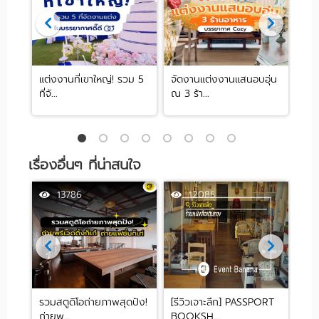
จัด
แต่งงานที่เขาใหญ่! รวม 5
จัดงานแต่งงานแสนอบอุ่น
รวม
ที่จั...
ณ 3 ร้า...
หลาก
เรื่องอื่นๆ ที่น่าสนใจ
13786
12085
่มนี้
รวมสตูดิโอถ่ายภาพสุดปัง!
[รีวิวเจาะลึก] PASSPORT
4 ร
ถ่ายพ...
BOOKSH...
เลี้