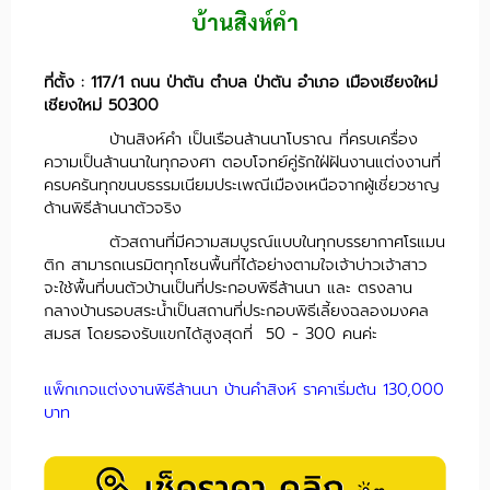
บ้านสิงห์คำ
ที่ตั้ง : 117/1 ถนน ป่าตัน ตำบล ป่าตัน อำเภอ เมืองเชียงใหม่
เชียงใหม่ 50300
บ้านสิงห์คำ เป็นเรือนล้านนาโบราณ ที่ครบเครื่อง
ความเป็นล้านนาในทุกองศา ตอบโจทย์คู่รักใฝ่ฝันงานแต่งงานที่
ครบครันทุกขนบธรรมเนียมประเพณีเมืองเหนือจากผู้เชี่ยวชาญ
ด้านพิธีล้านนาตัวจริง
ตัวสถานที่มีความสมบูรณ์แบบในทุกบรรยากาศโรแมน
ติก สามารถเนรมิตทุกโซนพื้นที่ได้อย่างตามใจเจ้าบ่าวเจ้าสาว
จะใช้พื้นที่บนตัวบ้านเป็นที่ประกอบพิธีล้านนา และ ตรงลาน
กลางบ้านรอบสระน้ำเป็นสถานที่ประกอบพิธีเลี้ยงฉลองมงคล
สมรส โดยรองรับแขกได้สูงสุดที่ 50 - 300 คนค่ะ
แพ็กเกจแต่งงานพิธีล้านนา บ้านคำสิงห์ ราคาเริ่มต้น 130,000
บาท