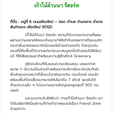
เก๊าไม้ล้านนา
รีสอร์ท
ที่ตั้ง : หมู่ที่ 6 ถนนเชียงใหม่ – ฮอด ตำบล บ้านกลาง อำเภอ
สันป่าตอง เชียงใหม่ 50120
เก๊าไม้ล้านนา
รีสอร์ท สถานที่จัดงานแต่งงานที่ผสม
ผสานความคลาสสิคของโรงนาเก่าให้เข้ากับบรรยากาศโรแมนติก
ของกลิ่นอายธรรมชาติเมืองเหนือไว่อย่างลงตัว โดยจุดเด่น
ของที่นี่คือพื้นที่จัดงานแต่ละโซนจะสมบูรณ์ไปด้วยร่มไม้สีเขียว
ขจี ที่ให้ฟีลธรรมชาติพร้อมความรู้สึกสไตล์ Greenery
คู่รักคนไหนที่ชื่นชอบความเงียบสงบ บรรยากาศ
สบาย ๆ มีความเป็นส่วนตัวพร้อมการบริการในระดับประทับใจ
พี่กล้วยบอกเลยว่าที่นี่ตอบโจทย์ของจริง ตอบโจทย์ ตอบใจ
พร้อมพื้นที่จัดเลี้ยงมากมายให้เลือกถึง 7 สไตล์ รองรับได้
ตั้งแต่งานเล็ก ๆ ไปจนงานขนาดใหญ่แขกสูงสุดที่ 500 คน
เลยค่ะ
และแอบกระซิบให้ฟังว่า ทางเก๊าไม้ล้านนา รีสอร์ท เขา
ได้รับเลือกให้เป็นสถานที่ถ่ายทำภาพยนตร์เรื่อง Friend Zone
ด้วยน้าาาา