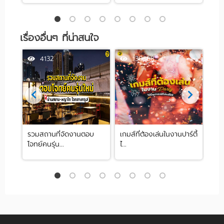
เรื่องอื่นๆ ที่น่าสนใจ
4132
130568
้
รวมสถานที่จัดงานตอบ
เกมส์ที่ต้องเล่นในงานปาร์ตี้
สวย
โจทย์คนรุ่น...
ไ...
การแ