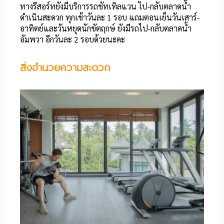
ทางรีสอร์ทยังมีบริการรถชัทเทิลแวน ไป-กลับตลาดน้ำ
ดำเนินสะดวก ทุกเช้าวันละ 1 รอบ แถมตอนเย็นวันเสาร์-
อาทิตย์และวันหยุดนักขัตฤกษ์ ยังมีรถไป-กลับตลาดน้ำ
อัมพวา อีกวันละ 2 รอบด้วยนะคะ
สิ่งอำนวยความสะดวก