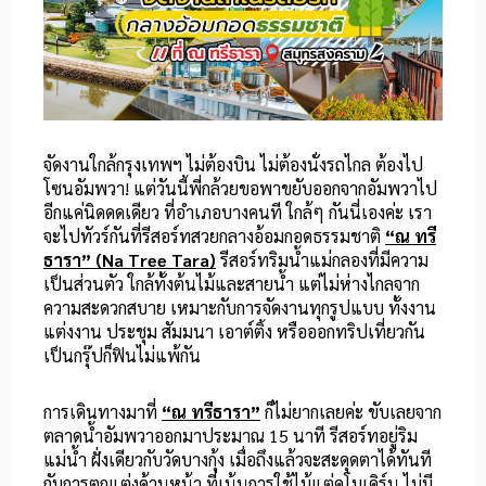
จัดงานใกล้กรุงเทพฯ ไม่ต้องบิน ไม่ต้องนั่งรถไกล ต้องไป
โซนอัมพวา! แต่วันนี้พี่กล้วยขอพาขยับออกจากอัมพวาไป
อีกแค่นิดดดเดียว ที่อำเภอบางคนที ใกล้ๆ กันนี่เองค่ะ เรา
จะไปทัวร์กันที่รีสอร์ทสวยกลางอ้อมกอดธรรมชาติ
“ณ ทรี
ธารา” (Na Tree Tara)
รีสอร์ทริมน้ำแม่กลองที่มีความ
เป็นส่วนตัว ใกล้ทั้งต้นไม้และสายน้ำ แต่ไม่ห่างไกลจาก
ความสะดวกสบาย เหมาะกับการจัดงานทุกรูปแบบ ทั้งงาน
แต่งงาน ประชุม สัมมนา เอาต์ติ้ง หรือออกทริปเที่ยวกัน
เป็นกรุ๊ปก็ฟินไม่แพ้กัน
การเดินทางมาที่
“ณ ทรีธารา”
ก็ไม่ยากเลยค่ะ ขับเลยจาก
ตลาดน้ำอัมพวาออกมาประมาณ 15 นาที รีสอร์ทอยู่ริม
แม่น้ำ ฝั่งเดียวกับวัดบางกุ้ง เมื่อถึงแล้วจะสะดุดตาได้ทันที
กับการตกแต่งด้านหน้า ที่เน้นการใช้ไม้แต่ดูโมเดิร์น ไม่มี