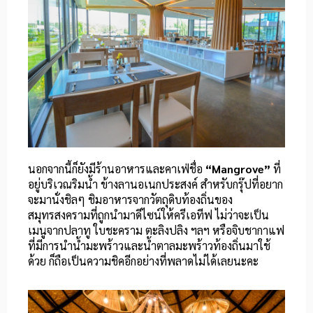
นอกจากนี้ก็ยังมีร้านอาหารและคาเฟ่ชื่อ
“Mangrove”
ที่
อยู่บริเวณริมน้ำ ข้างลานอเนกประสงค์ สำหรับกรุ๊ปที่อยาก
จะมานั่งชิลๆ ชิมอาหารจากวัตถุดิบท้องถิ่นของ
สมุทรสงครามที่ถูกนำมาดีไซน์ให้ครีเอทีฟ ไม่ว่าจะเป็น
เมนูจากปลาทู ใบชะคราม ตะลิงปลิง ฯลฯ หรือจิบชากาแฟ
ที่มีการนำน้ำมะพร้าวและน้ำตาลมะพร้าวท้องถิ่นมาใช้
ด้วย ก็ถือเป็นความชิคอีกอย่างที่พลาดไม่ได้เลยนะคะ